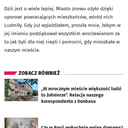
Dziś jest o wiele lepiej. Miasto znowu ożyło dzięki
uporowi powracających mieszkańców, wśród nich
Ludmiły. Gdy już wyjeżdżałem, prosiła mnie, żebym w
jej imieniu podziękował wszystkim wrocławianom za
to jak byli dla niej ciepli i pomocni, gdy mieszkała w
naszym mieście.
ZOBACZ RÓWNIEŻ
otworzy się w nowej karcie
„W mrocznym mieście większość ludzi
to żołnierze”. Relacja naszego
korespondenta z Donbasu
otworzy się w nowej karcie
Czy w Rosji wybuchnie wojna domowa?