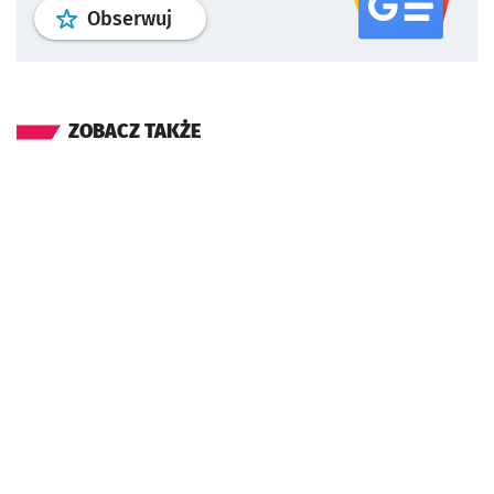
profil
google news
serwisu wroclaw
Obserwuj
ZOBACZ TAKŻE