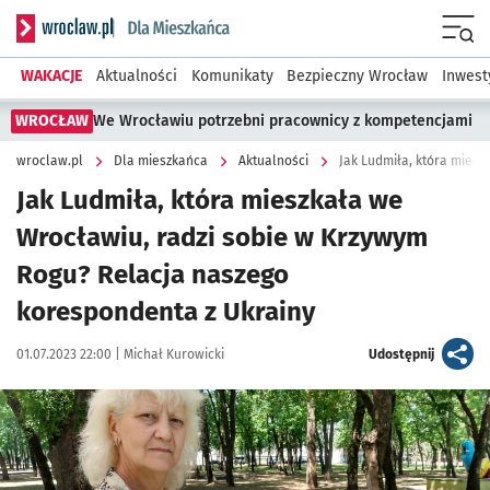
Serwis informacyjny wroclaw.pl podserwis: Dla mieszkańca
Menu
WAKACJE
Aktualności
Komunikaty
Bezpieczny Wrocław
Inwest
WROCŁAW
We Wrocławiu potrzebni pracownicy z kompetencjami
wroclaw.pl
Dla mieszkańca
Aktualności
Jak Ludmiła, która mieszkała we
Wrocławiu, radzi sobie w Krzywym
Rogu? Relacja naszego
korespondenta z Ukrainy
Data publikacji:
Autor:
artykuł
01.07.2023 22:00 |
Michał Kurowicki
Udostępnij
Kliknij, aby zobaczyć galerię