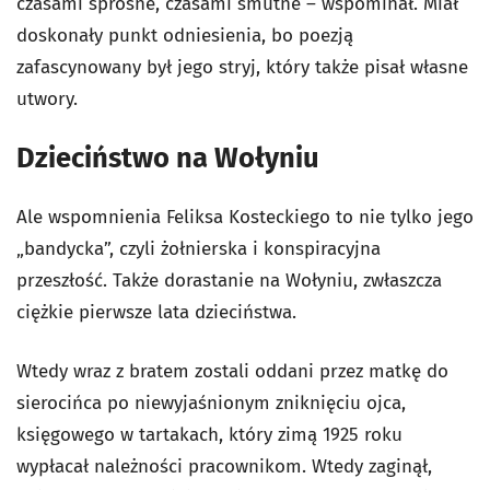
czasami sprośne, czasami smutne – wspominał. Miał
doskonały punkt odniesienia, bo poezją
zafascynowany był jego stryj, który także pisał własne
utwory.
Dzieciństwo na Wołyniu
Ale wspomnienia Feliksa Kosteckiego to nie tylko jego
„bandycka”, czyli żołnierska i konspiracyjna
przeszłość. Także dorastanie na Wołyniu, zwłaszcza
ciężkie pierwsze lata dzieciństwa.
Wtedy wraz z bratem zostali oddani przez matkę do
sierocińca po niewyjaśnionym zniknięciu ojca,
księgowego w tartakach, który zimą 1925 roku
wypłacał należności pracownikom. Wtedy zaginął,