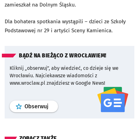
zamieszkał na Dolnym Śląsku.
Dla bohatera spotkania wystąpili – dzieci ze Szkoły
Podstawowej nr 29 i artyści Sceny Kamienica.
BĄDŹ NA BIEŻĄCO Z WROCŁAWIEM!
Kliknij „obserwuj”, aby wiedzieć, co dzieje się we
Wrocławiu.
Najciekawsze wiadomości z
www.wroclaw.pl znajdziesz w Google News!
profil
google news
serwisu wroclaw
Obserwuj
ZOBACZ TAKŻE