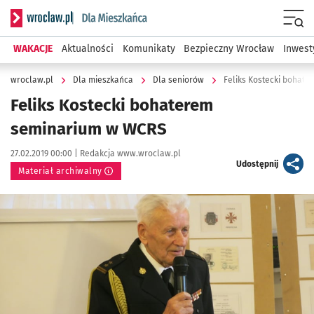
Serwis informacyjny wroclaw.pl podserwis: Dla mieszkańca
Menu
WAKACJE
Aktualności
Komunikaty
Bezpieczny Wrocław
Inwest
wroclaw.pl
Dla mieszkańca
Dla seniorów
Feliks Kostecki bohat
Feliks Kostecki bohaterem
seminarium w WCRS
Data publikacji:
Autor:
27.02.2019 00:00 |
Redakcja www.wroclaw.pl
artykuł
Udostępnij
Materiał archiwalny
Kliknij, aby powiększyć