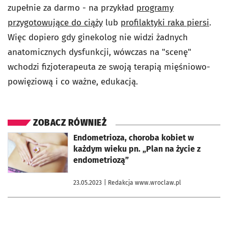
zupełnie za darmo - na przykład
programy
przygotowujące do ciąży
lub
profilaktyki raka piersi
.
Więc dopiero gdy ginekolog nie widzi żadnych
anatomicznych dysfunkcji, wówczas na "scenę"
wchodzi fizjoterapeuta ze swoją terapią mięśniowo-
powięziową i co ważne, edukacją.
ZOBACZ RÓWNIEŻ
otworzy się w nowej karcie
Endometrioza, choroba kobiet w
każdym wieku pn. „Plan na życie z
endometriozą”
23.05.2023
| Redakcja www.wroclaw.pl