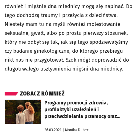
również i mięśnie dna miednicy mogą się napinać. Do
tego dochodzą traumy i przeżycia z dzieciństwa.
Niestety mam tu na myśli również molestowanie
seksualne, gwałt, albo po prostu pierwszy stosunek,
który nie odbył się tak, jak się tego spodziewałyśmy
czy badanie ginekologiczne, do którego przebiegu
nikt nas nie przygotował. Szok mógł doprowadzić do
długotrwałego usztywnienia mięśni dna miednicy.
ZOBACZ RÓWNIEŻ
otworzy się w nowej karcie
Programy promocji zdrowia,
profilaktyki uzależnień i
przeciwdziałania przemocy oraz
wspierania rozwoju osobistego i
społecznego dzieci i młodzieży
26.03.2021
| Monika Dubec