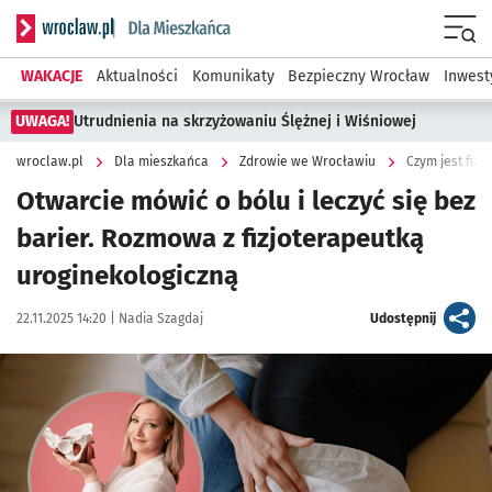
Serwis informacyjny wroclaw.pl podserwis: Dla mieszkańca
Menu
WAKACJE
Aktualności
Komunikaty
Bezpieczny Wrocław
Inwest
UWAGA!
Utrudnienia na skrzyżowaniu Ślężnej i Wiśniowej
wroclaw.pl
Dla mieszkańca
Zdrowie we Wrocławiu
Czym jest fizj
Otwarcie mówić o bólu i leczyć się bez
barier. Rozmowa z fizjoterapeutką
uroginekologiczną
Data publikacji:
Autor:
artykuł
22.11.2025 14:20 |
Nadia Szagdaj
Udostępnij
Kliknij, aby powiększyć