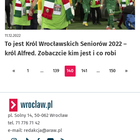
11.12.2022
To jest Król Wrocławskich Seniorów 2022 –
król Alfred. Zobaczcie kim jest i co robi
«
1
…
139
140
141
…
150
»
pl. Solny 14,
50-062
Wrocław
tel. 71 776 71 42
e-mail:
redakcja@araw.pl