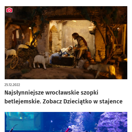
artykuł z galerią zdjęć
25.12.2022
Najsłynniejsze wrocławskie szopki
betlejemskie. Zobacz Dzieciątko w stajence