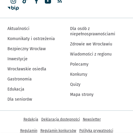
Aktualności
Dla osób z
niepełnosprawnościami
Komunikaty i ostrzeżenia
Zdrowie we Wrocławiu
Bezpieczny Wrocław
Wiadomości z regionu
Inwestycje
Polecamy
Wrocławskie osiedla
Konkursy
Gastronomia
Quizy
Edukacja
Mapa strony
Dla seniorów
Inne informacje
Redakcja
Deklaracja dostępności
Newsletter
Regulamin
Regulamin konkursów
Polityka prywatności