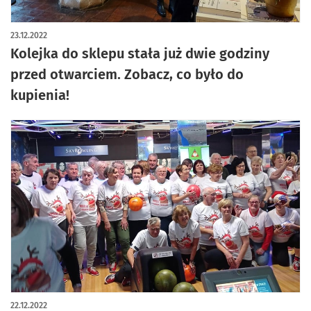
artykuł z galerią zdjęć
23.12.2022
Kolejka do sklepu stała już dwie godziny
przed otwarciem. Zobacz, co było do
kupienia!
22.12.2022