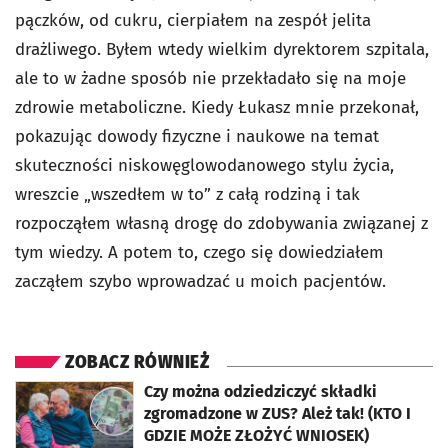
pączków, od cukru, cierpiałem na zespół jelita
drażliwego. Byłem wtedy wielkim dyrektorem szpitala,
ale to w żadne sposób nie przekładało się na moje
zdrowie metaboliczne. Kiedy Łukasz mnie przekonał,
pokazując dowody fizyczne i naukowe na temat
skuteczności niskowęglowodanowego stylu życia,
wreszcie „wszedłem w to” z całą rodziną i tak
rozpocząłem własną drogę do zdobywania związanej z
tym wiedzy. A potem to, czego się dowiedziałem
zacząłem szybo wprowadzać u moich pacjentów.
ZOBACZ RÓWNIEŻ
otworzy się w nowej karcie
Czy można odziedziczyć składki
zgromadzone w ZUS? Ależ tak! (KTO I
GDZIE MOŻE ZŁOŻYĆ WNIOSEK)