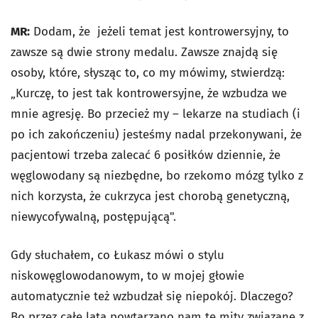
MR:
Dodam, że jeżeli temat jest kontrowersyjny, to
zawsze są dwie strony medalu. Zawsze znajdą się
osoby, które, słysząc to, co my mówimy, stwierdzą:
„Kurczę, to jest tak kontrowersyjne, że wzbudza we
mnie agresję. Bo przecież my – lekarze na studiach (i
po ich zakończeniu) jesteśmy nadal przekonywani, że
pacjentowi trzeba zalecać 6 posiłków dziennie, że
węglowodany są niezbędne, bo rzekomo mózg tylko z
nich korzysta, że cukrzyca jest chorobą genetyczną,
niewycofywalną, postępującą".
Gdy słuchałem, co Łukasz mówi o stylu
niskowęglowodanowym, to w mojej głowie
automatycznie też wzbudzał się niepokój. Dlaczego?
Bo przez całe lata powtarzano nam te mity związane z