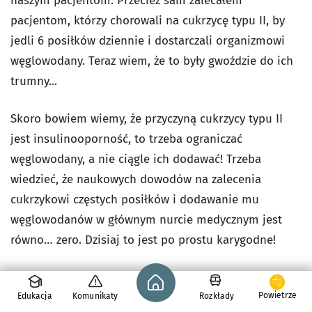
naszym pacjentom. Przecież sam zalecałem
pacjentom, którzy chorowali na cukrzycę typu II, by
jedli 6 posiłków dziennie i dostarczali organizmowi
węglowodany. Teraz wiem, że to były gwoździe do ich
trumny...
Skoro bowiem wiemy, że przyczyną cukrzycy typu II
jest insulinooporność, to trzeba ograniczać
węglowodany, a nie ciągle ich dodawać! Trzeba
wiedzieć, że naukowych dowodów na zalecenia
cukrzykowi częstych posiłków i dodawanie mu
węglowodanów w głównym nurcie medycznym jest
równo… zero. Dzisiaj to jest po prostu karygodne!
Strona główna - wroclaw.pl
Wspominaliście o wielkiej, wrocławskiej konferencji
poświęconej temu, co propagujecie. Jej pierwszy dzień
Powietrze
Edukacja
Komunikaty
Rozkłady