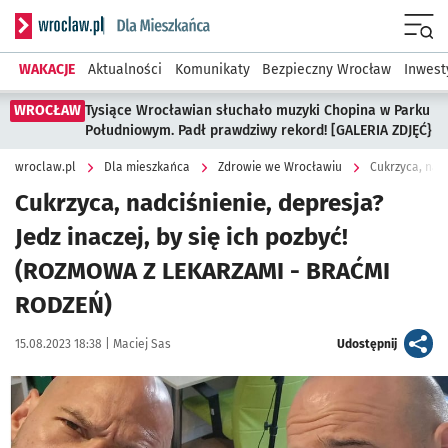
Serwis informacyjny wroclaw.pl podserwis: Dla mieszkańca
Menu
WAKACJE
Aktualności
Komunikaty
Bezpieczny Wrocław
Inwest
WROCŁAW
Tysiące Wrocławian słuchało muzyki Chopina w Parku
Południowym. Padł prawdziwy rekord! [GALERIA ZDJĘĆ}
wroclaw.pl
Dla mieszkańca
Zdrowie we Wrocławiu
Cukrzyca, nadciśnienie, depresja?
Jedz inaczej, by się ich pozbyć!
(ROZMOWA Z LEKARZAMI - BRAĆMI
RODZEŃ)
Data publikacji:
Autor:
artykuł
15.08.2023 18:38 |
Maciej Sas
Udostępnij
Kliknij, aby powiększyć