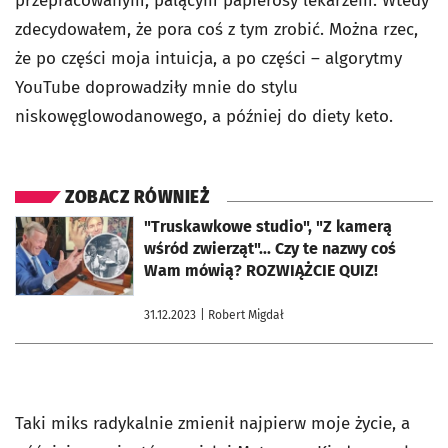
przepracowanym, palącym papierosy lekarzem. Wtedy
zdecydowałem, że pora coś z tym zrobić. Można rzec,
że po części moja intuicja, a po części – algorytmy
YouTube doprowadziły mnie do stylu
niskowęglowodanowego, a później do diety keto.
ZOBACZ RÓWNIEŻ
otworzy się w nowej karcie
"Truskawkowe studio", "Z kamerą
wśród zwierząt"... Czy te nazwy coś
Wam mówią? ROZWIĄŻCIE QUIZ!
31.12.2023
| Robert Migdał
Taki miks radykalnie zmienił najpierw moje życie, a