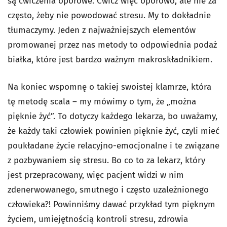
są ćwiczenia oporowe. Ćwicz więc oporowo, ale nie za
często, żeby nie powodować stresu. My to dokładnie
tłumaczymy. Jeden z najważniejszych elementów
promowanej przez nas metody to odpowiednia podaż
białka, które jest bardzo ważnym makroskładnikiem.
Na koniec wspomnę o takiej swoistej klamrze, która
tę metodę scala – my mówimy o tym, że „można
pięknie żyć”. To dotyczy każdego lekarza, bo uważamy,
że każdy taki człowiek powinien pięknie żyć, czyli mieć
poukładane życie relacyjno-emocjonalne i te związane
z pozbywaniem się stresu. Bo co to za lekarz, który
jest przepracowany, więc pacjent widzi w nim
zdenerwowanego, smutnego i często uzależnionego
człowieka?! Powinniśmy dawać przykład tym pięknym
życiem, umiejętnością kontroli stresu, zdrowia