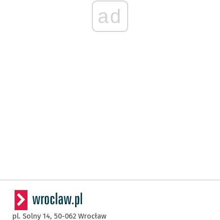
ad
pl. Solny 14,
50-062
Wrocław