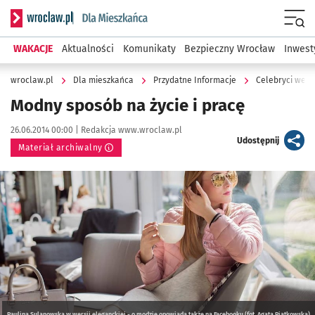
Serwis informacyjny wroclaw.pl podserwis: Dla mieszkańca
Menu
WAKACJE
Aktualności
Komunikaty
Bezpieczny Wrocław
Inwest
wroclaw.pl
Dla mieszkańca
Przydatne Informacje
Celebryci we W
Modny sposób na życie i pracę
Data publikacji:
Autor:
26.06.2014 00:00 |
Redakcja www.wroclaw.pl
artykuł
Udostępnij
Materiał archiwalny
Kliknij, aby powiększyć
Paulina Sulanowska w wersji eleganckiej - o modzie opowiada także na Facebooku (fot. Agata Piątkowska)