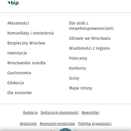
Aktualności
Dla osób z
niepełnosprawnościami
Komunikaty i ostrzeżenia
Zdrowie we Wrocławiu
Bezpieczny Wrocław
Wiadomości z regionu
Inwestycje
Polecamy
Wrocławskie osiedla
Konkursy
Gastronomia
Quizy
Edukacja
Mapa strony
Dla seniorów
Inne informacje
Redakcja
Deklaracja dostępności
Newsletter
Regulamin
Regulamin konkursów
Polityka prywatności