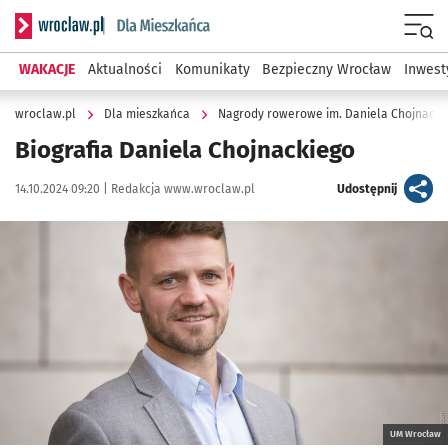
Serwis informacyjny wroclaw.pl podserwis: Dla mieszkańca
Menu
WAKACJE
Aktualności
Komunikaty
Bezpieczny Wrocław
Inwest
wroclaw.pl
Dla mieszkańca
Nagrody rowerowe im. Daniela Chojnacki
Biografia Daniela Chojnackiego
Data publikacji:
Autor:
artykuł
14.10.2024 09:20 |
Redakcja www.wroclaw.pl
Udostępnij
Kliknij, aby powiększyć
UM Wrocław