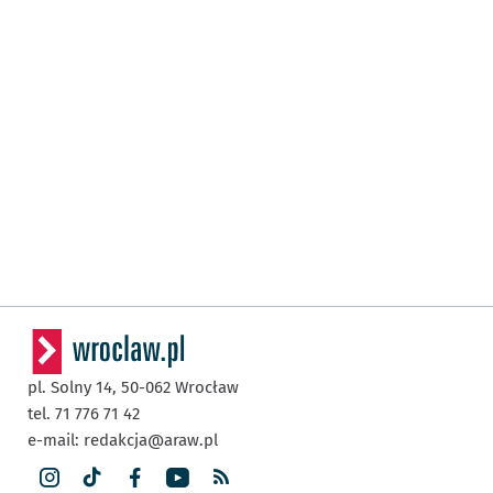
pl. Solny 14,
50-062
Wrocław
tel. 71 776 71 42
e-mail:
redakcja@araw.pl