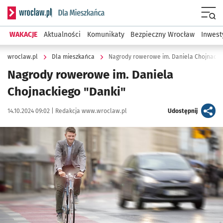
Serwis informacyjny wroclaw.pl podserwis: Dla mieszkańca
Menu
WAKACJE
Aktualności
Komunikaty
Bezpieczny Wrocław
Inwest
wroclaw.pl
Dla mieszkańca
Nagrody rowerowe im. Daniela Chojnacki
Nagrody rowerowe im. Daniela
Chojnackiego "Danki"
Data publikacji:
Autor:
artykuł
14.10.2024 09:02 |
Redakcja www.wroclaw.pl
Udostępnij
Kliknij, aby powiększyć