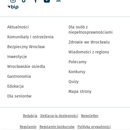
Aktualności
Dla osób z
niepełnosprawnościami
Komunikaty i ostrzeżenia
Zdrowie we Wrocławiu
Bezpieczny Wrocław
Wiadomości z regionu
Inwestycje
Polecamy
Wrocławskie osiedla
Konkursy
Gastronomia
Quizy
Edukacja
Mapa strony
Dla seniorów
Inne informacje
Redakcja
Deklaracja dostępności
Newsletter
Regulamin
Regulamin konkursów
Polityka prywatności