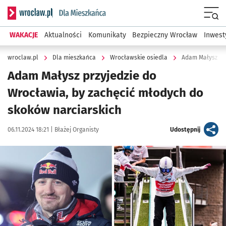
Serwis informacyjny wroclaw.pl podserwis: Dla mieszkańca
Menu
WAKACJE
Aktualności
Komunikaty
Bezpieczny Wrocław
Inwest
wroclaw.pl
Dla mieszkańca
Wrocławskie osiedla
Adam Małysz przyjedzie do
Wrocławia, by zachęcić młodych do
skoków narciarskich
Data publikacji:
Autor:
artykuł
06.11.2024 18:21 |
Błażej Organisty
Udostępnij
Kliknij, aby powiększyć