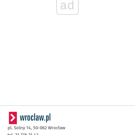
ad
pl. Solny 14,
50-062
Wrocław
tel. 71 776 71 42