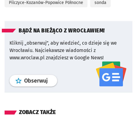
Pilczyce-Kozanów-Popowice Północne
sonda
BĄDŹ NA BIEŻĄCO Z WROCŁAWIEM!
Kliknij „obserwuj”, aby wiedzieć, co dzieje się we
Wrocławiu.
Najciekawsze wiadomości z
www.wroclaw.pl znajdziesz w Google News!
profil
google news
serwisu wroclaw
Obserwuj
ZOBACZ TAKŻE