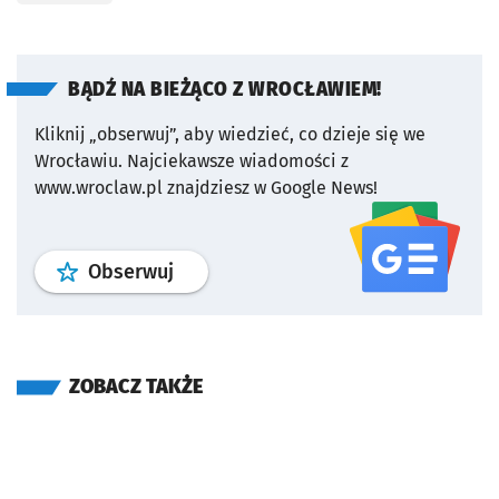
BĄDŹ NA BIEŻĄCO Z WROCŁAWIEM!
Kliknij „obserwuj”, aby wiedzieć, co dzieje się we
Wrocławiu.
Najciekawsze wiadomości z
www.wroclaw.pl znajdziesz w Google News!
profil
google news
serwisu wroclaw
Obserwuj
ZOBACZ TAKŻE