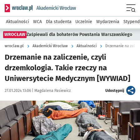
Serwis informacyjny wroclaw.pl podserwis: Akademicki Wro
Men
Aktualności
WCA
Dla studenta
Uczelnie
Wydarzenia
Stypend
WROCŁAW
Zaśpiewali dla bohaterów Powstania Warszawskiego
wroclaw.pl
Akademicki Wrocław
Aktualności
Drzemanie na zalicze
Drzemanie na zaliczenie, czyli
drzemkologia. Takie rzeczy na
Uniwersytecie Medycznym [WYWIAD]
Data publikacji:
Autor:
artykuł
27.01.2024 13:06 |
Magdalena Pasiewicz
Udostępnij
Kliknij, aby zobaczyć galerię