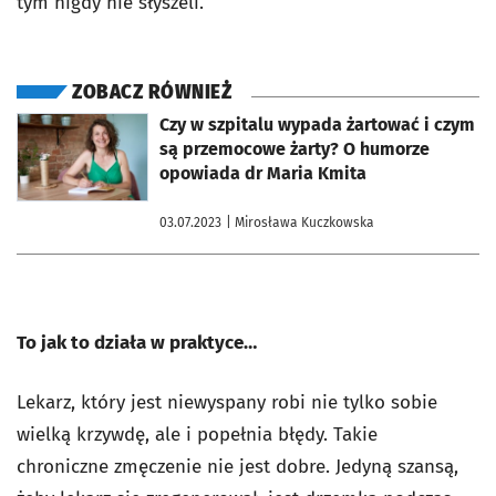
tym nigdy nie słyszeli.
ZOBACZ RÓWNIEŻ
otworzy się w nowej karcie
Czy w szpitalu wypada żartować i czym
są przemocowe żarty? O humorze
opowiada dr Maria Kmita
03.07.2023
| Mirosława Kuczkowska
To jak to działa w praktyce…
Lekarz, który jest niewyspany robi nie tylko sobie
wielką krzywdę, ale i popełnia błędy. Takie
chroniczne zmęczenie nie jest dobre. Jedyną szansą,