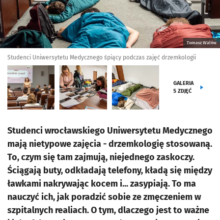
Tomasz Walów
Studenci Uniwersytetu Medycznego śpiący podczas zajęć drzemkologii
GALERIA
5
ZDJĘĆ
Studenci wrocławskiego Uniwersytetu Medycznego
mają nietypowe zajęcia - drzemkologię stosowaną.
To, czym się tam zajmują, niejednego zaskoczy.
Ściągają buty, odkładają telefony, kładą się między
ławkami nakrywając kocem i... zasypiają. To ma
nauczyć ich, jak poradzić sobie ze zmęczeniem w
szpitalnych realiach. O tym, dlaczego jest to ważne