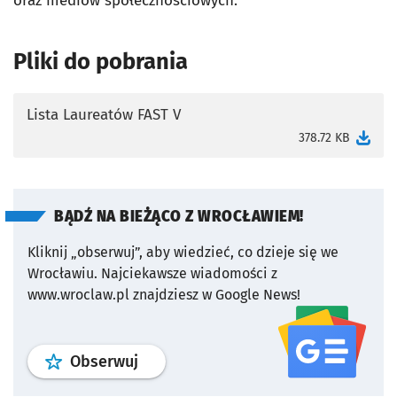
oraz mediów społecznościowych.
Pliki do pobrania
Lista Laureatów FAST V
otworzy się w nowej karcie
378.72 KB
BĄDŹ NA BIEŻĄCO Z WROCŁAWIEM!
Kliknij „obserwuj”, aby wiedzieć, co dzieje się we
Wrocławiu.
Najciekawsze wiadomości z
www.wroclaw.pl znajdziesz w Google News!
profil
google news
serwisu wroclaw
Obserwuj