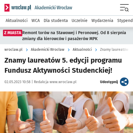
Serwis informacyjny wroclaw.pl podserwis: Akademicki Wro
Men
Aktualności
WCA
Dla studenta
Uczelnie
Wydarzenia
Stypend
Z MIASTA
Remont torów na Stawowej i Peronowej. Od 8 sierpnia
zmiany dla kierowców i pasażerów MPK
wroclaw.pl
Akademicki Wrocław
Aktualności
Znamy laureatów 5. 
Znamy laureatów 5. edycji programu
Fundusz Aktywności Studenckiej!
Data publikacji:
Autor:
artykuł
02.05.2023 10:58 |
Redakcja www.wroclaw.pl
Udostępnij
Kliknij, aby powiększyć