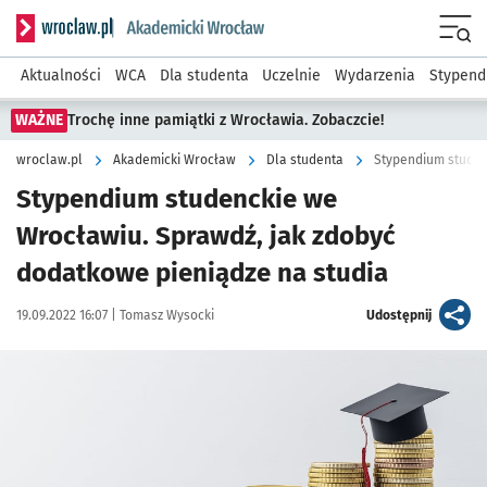
Serwis informacyjny wroclaw.pl podserwis: Akademicki Wro
Men
Aktualności
WCA
Dla studenta
Uczelnie
Wydarzenia
Stypend
WAŻNE
Trochę inne pamiątki z Wrocławia. Zobaczcie!
wroclaw.pl
Akademicki Wrocław
Dla studenta
Stypendium studenckie we
Wrocławiu. Sprawdź, jak zdobyć
dodatkowe pieniądze na studia
Data publikacji:
Autor:
artykuł
19.09.2022 16:07 |
Tomasz Wysocki
Udostępnij
Kliknij, aby powiększyć