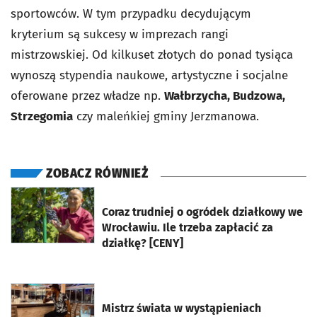
sportowców. W tym przypadku decydującym
kryterium są sukcesy w imprezach rangi
mistrzowskiej. Od kilkuset złotych do ponad tysiąca
wynoszą stypendia naukowe, artystyczne i socjalne
oferowane przez władze np.
Wałbrzycha, Budzowa,
Strzegomia
czy maleńkiej gminy Jerzmanowa.
ZOBACZ RÓWNIEŻ
otworzy się w nowej karcie
Coraz trudniej o ogródek działkowy we
Wrocławiu. Ile trzeba zapłacić za
działkę? [CENY]
otworzy się w nowej karcie
Mistrz świata w wystąpieniach