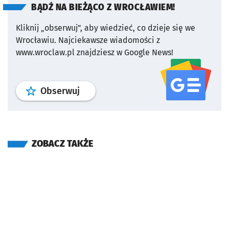
BĄDŹ NA BIEŻĄCO Z WROCŁAWIEM!
Kliknij „obserwuj”, aby wiedzieć, co dzieje się we
Wrocławiu.
Najciekawsze wiadomości z
www.wroclaw.pl znajdziesz w Google News!
profil
google news
serwisu wroclaw
Obserwuj
ZOBACZ TAKŻE