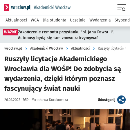
Serwis informacyjny wroclaw.pl podserwis: Akademicki Wro
Men
Aktualności
WCA
Dla studenta
Uczelnie
Wydarzenia
Stypend
WAŻNE
Zakończenie remontu przystanku "pl. Jana Pawła II".
Autobusy będą się tam znowu zatrzymywać
wroclaw.pl
Akademicki Wrocław
Aktualności
Ruszyły licytacje Akademickiego
Wrocławia dla WOŚP! Do zdobycia są
wydarzenia, dzięki którym poznasz
fascynujący świat nauki
Data publikacji:
Autor:
artykuł
26.01.2023 17:59 |
Mirosława Kuczkowska
Udostępnij
Kliknij, aby powiększyć