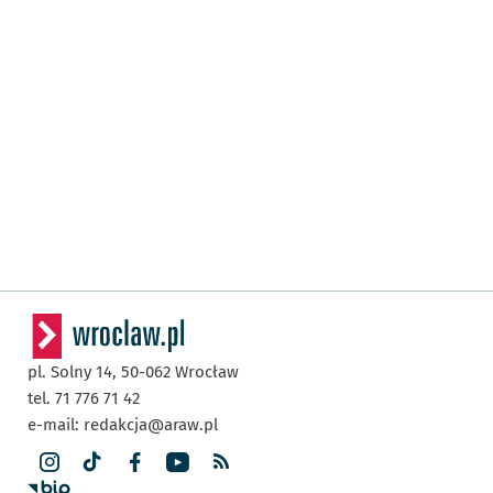
pl. Solny 14,
50-062
Wrocław
tel. 71 776 71 42
e-mail:
redakcja@araw.pl