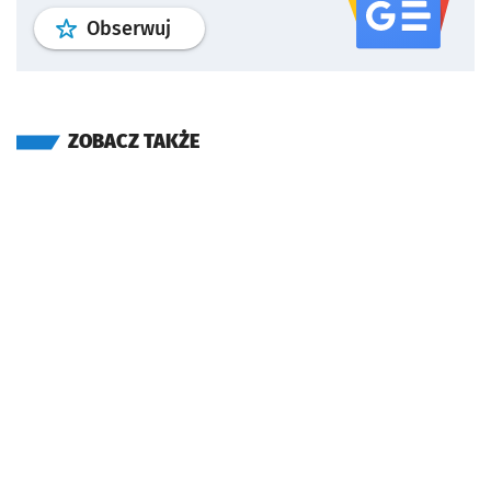
profil
google news
serwisu wroclaw
Obserwuj
ZOBACZ TAKŻE