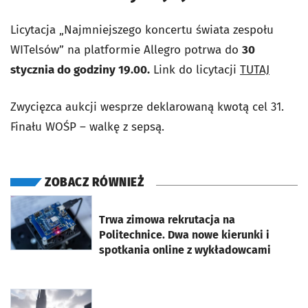
Licytacja „Najmniejszego koncertu świata zespołu
WITelsów” na platformie Allegro potrwa do
30
stycznia do godziny 19.00.
Link do licytacji
TUTAJ
Zwycięzca aukcji wesprze deklarowaną kwotą cel 31.
Finału WOŚP – walkę z sepsą.
ZOBACZ RÓWNIEŻ
otworzy się w nowej karcie
Trwa zimowa rekrutacja na
Politechnice. Dwa nowe kierunki i
spotkania online z wykładowcami
otworzy się w nowej karcie