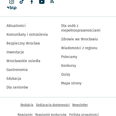
Aktualności
Dla osób z
niepełnosprawnościami
Komunikaty i ostrzeżenia
Zdrowie we Wrocławiu
Bezpieczny Wrocław
Wiadomości z regionu
Inwestycje
Polecamy
Wrocławskie osiedla
Konkursy
Gastronomia
Quizy
Edukacja
Mapa strony
Dla seniorów
Inne informacje
Redakcja
Deklaracja dostępności
Newsletter
Regulamin
Regulamin konkursów
Polityka prywatności