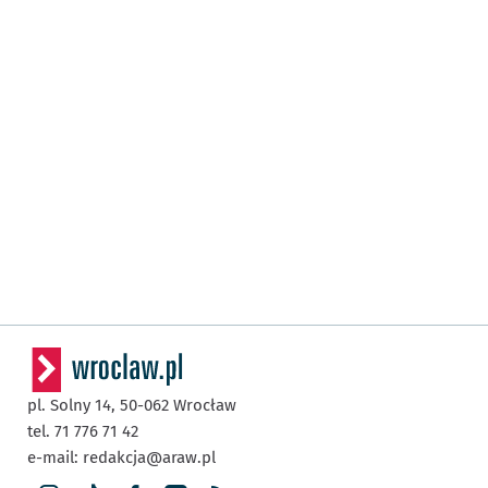
pl. Solny 14,
50-062
Wrocław
tel. 71 776 71 42
e-mail:
redakcja@araw.pl