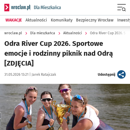
Serwis informacyjny wroclaw.pl podserwis: Dla mieszkańca
Menu
WAKACJE
Aktualności
Komunikaty
Bezpieczny Wrocław
Inwest
wroclaw.pl
Dla mieszkańca
Aktualności
Odra River Cup 2026. Spo
Odra River Cup 2026. Sportowe
emocje i rodzinny piknik nad Odrą
[ZDJĘCIA]
Data publikacji:
Autor:
artykuł
31.05.2026 13:21 |
Jarek Ratajczak
Udostępnij
Kliknij, aby zobaczyć galerię