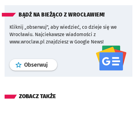
BĄDŹ NA BIEŻĄCO Z WROCŁAWIEM!
Kliknij „obserwuj”, aby wiedzieć, co dzieje się we
Wrocławiu.
Najciekawsze wiadomości z
www.wroclaw.pl znajdziesz w Google News!
profil
google news
serwisu wroclaw
Obserwuj
ZOBACZ TAKŻE