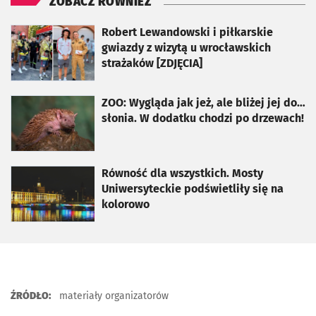
ZOBACZ RÓWNIEŻ
otworzy się w nowej karcie
Robert Lewandowski i piłkarskie
gwiazdy z wizytą u wrocławskich
strażaków [ZDJĘCIA]
otworzy się w nowej karcie
ZOO: Wygląda jak jeż, ale bliżej jej do…
słonia. W dodatku chodzi po drzewach!
otworzy się w nowej karcie
Równość dla wszystkich. Mosty
Uniwersyteckie podświetliły się na
kolorowo
ŹRÓDŁO:
materiały organizatorów