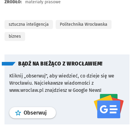
ŹRÓDŁO:
materiały prasowe
sztuczna inteligencja
Politechnika Wrocławska
biznes
BĄDŹ NA BIEŻĄCO Z WROCŁAWIEM!
Kliknij „obserwuj”, aby wiedzieć, co dzieje się we
Wrocławiu.
Najciekawsze wiadomości z
www.wroclaw.pl znajdziesz w Google News!
profil
google news
serwisu wroclaw
Obserwuj