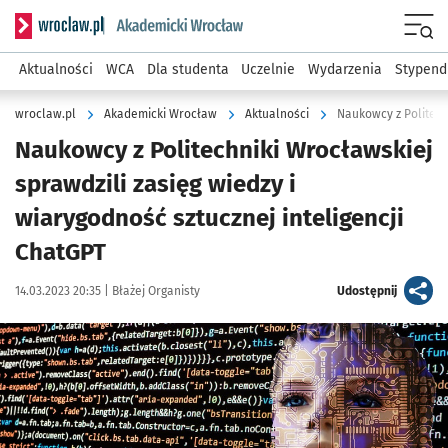
Serwis informacyjny wroclaw.pl podserwis: Akademicki Wro
Men
Aktualności
WCA
Dla studenta
Uczelnie
Wydarzenia
Stypend
wroclaw.pl
Akademicki Wrocław
Aktualności
Naukowcy z Politechniki Wrocławskiej
sprawdzili zasięg wiedzy i
wiarygodność sztucznej inteligencji
ChatGPT
Data publikacji:
Autor:
artykuł
14.03.2023 20:35 |
Błażej Organisty
Udostępnij
Kliknij, aby powiększyć