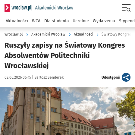
Serwis informacyjny wroclaw.pl podserwis: Akademicki Wro
Men
Aktualności
WCA
Dla studenta
Uczelnie
Wydarzenia
Stypend
wroclaw.pl
Akademicki Wrocław
Aktualności
Światowy Kongres A
Ruszyły zapisy na Światowy Kongres
Absolwentów Politechniki
Wrocławskiej
Data publikacji:
Autor:
artykuł
02.06.2026 06:45 |
Bartosz Senderek
Udostępnij
Kliknij, aby powiększyć