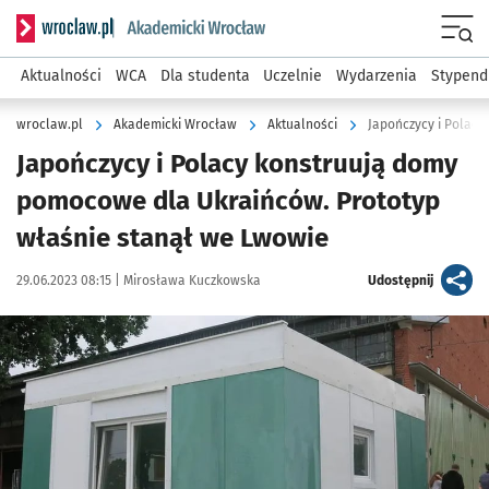
Serwis informacyjny wroclaw.pl podserwis: Akademicki Wro
Men
Aktualności
WCA
Dla studenta
Uczelnie
Wydarzenia
Stypend
wroclaw.pl
Akademicki Wrocław
Aktualności
Japończycy i Polacy konstruują domy
pomocowe dla Ukraińców. Prototyp
właśnie stanął we Lwowie
Data publikacji:
Autor:
artykuł
29.06.2023 08:15 |
Mirosława Kuczkowska
Udostępnij
Kliknij, aby zobaczyć galerię
Kliknij, aby powiększyć