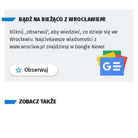
BĄDŹ NA BIEŻĄCO Z WROCŁAWIEM!
Kliknij „obserwuj”, aby wiedzieć, co dzieje się we
Wrocławiu.
Najciekawsze wiadomości z
www.wroclaw.pl znajdziesz w Google News!
profil
google news
serwisu wroclaw
Obserwuj
ZOBACZ TAKŻE