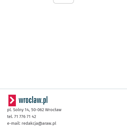
pl. Solny 14,
50-062
Wrocław
tel. 71 776 71 42
e-mail:
redakcja@araw.pl