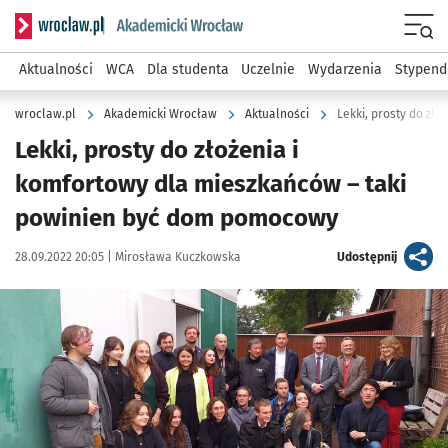
Serwis informacyjny wroclaw.pl podserwis: Akademicki Wro
Men
Aktualności
WCA
Dla studenta
Uczelnie
Wydarzenia
Stypend
wroclaw.pl
Akademicki Wrocław
Aktualności
Lekki, prosty do złożenia i
komfortowy dla mieszkańców – taki
powinien być dom pomocowy
Data publikacji:
Autor:
artykuł
28.09.2022 20:05 |
Mirosława Kuczkowska
Udostępnij
Kliknij, aby powiększyć