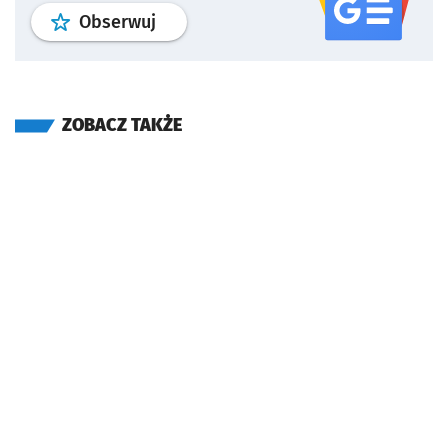
profil
google news
serwisu wroclaw
Obserwuj
ZOBACZ TAKŻE