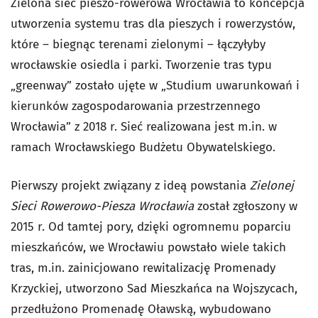
Zielona sieć pieszo-rowerowa Wrocławia to koncepcja
utworzenia systemu tras dla pieszych i rowerzystów,
które – biegnąc terenami zielonymi – łączyłyby
wrocławskie osiedla i parki. Tworzenie tras typu
„greenway” zostało ujęte w „Studium uwarunkowań i
kierunków zagospodarowania przestrzennego
Wrocławia” z 2018 r. Sieć realizowana jest m.in. w
ramach Wrocławskiego Budżetu Obywatelskiego.
Pierwszy projekt związany z ideą powstania
Zielonej
Sieci Rowerowo-Piesza Wrocławia
został zgłoszony w
2015 r. Od tamtej pory,
dzięki ogromnemu poparciu
mieszkańców, we Wrocławiu powstało wiele takich
tras, m.in. zainicjowano rewitalizację Promenady
Krzyckiej, utworzono Sad Mieszkańca na Wojszycach,
przedłużono Promenadę Oławską, wybudowano