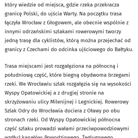
który wiedzie od miejsca, gdzie rzeka przekracza
granicę Polski, do ujścia Warty. Na początku trasa
łączyła Wrocław z Głogowem, ale obecnie wspólnie z
innymi odrzańskimi szlakami rowerowymi tworzy
jedną trasę dla cyklistów, którą można przejechać od
granicy z Czechami do odcinka ujściowego do Bałtyku.
Trasa miejscami jest rozgałęziona na północną i
południową część, które biegną obydwoma brzegami
rzeki. We Wrocławiu szlak rozgałęzia się na wysokości
Wyspy Opatowickiej a z drugiej stronie na
skrzyżowaniu ulicy Milenijnej i Legnickiej. Rowerowy
Szlak Odry do Wrocławia dociera z Oławy po obu
stronach rzeki. Od Wyspy Opatowickiej północna
część szlaku prowadzi wałami przeciwpowodziowymi
wzdłuż kanałów: Powodziowego, Żeglugowego,