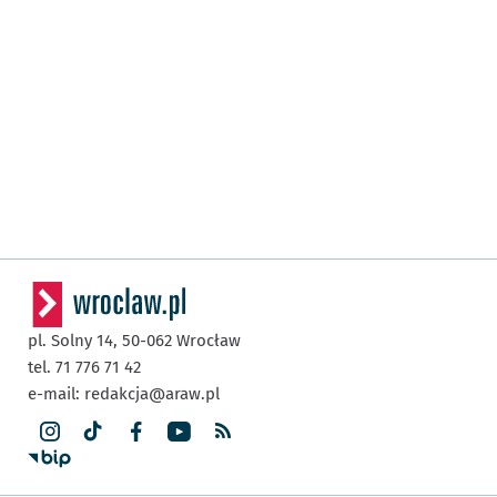
pl. Solny 14,
50-062
Wrocław
tel. 71 776 71 42
e-mail:
redakcja@araw.pl