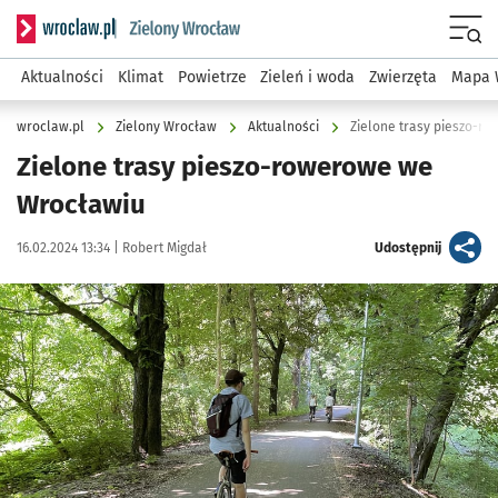
Serwis informacyjny wroclaw.pl podserwis: Środowisko we 
Menu
Aktualności
Klimat
Powietrze
Zieleń i woda
Zwierzęta
Mapa 
wroclaw.pl
Zielony Wrocław
Aktualności
Zielone trasy pieszo-r
Zielone trasy pieszo-rowerowe we
Wrocławiu
Data publikacji:
Autor:
artykuł
16.02.2024 13:34 |
Robert Migdał
Udostępnij
Kliknij, aby powiększyć