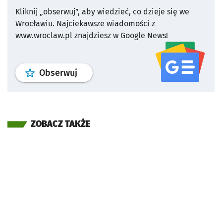
Kliknij „obserwuj”, aby wiedzieć, co dzieje się we
Wrocławiu.
Najciekawsze wiadomości z
www.wroclaw.pl znajdziesz w Google News!
profil
google news
serwisu wroclaw
Obserwuj
ZOBACZ TAKŻE