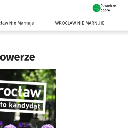
Powietrze
we Wrocławiu
dowisko we Wrocławiu
dobre
ław Nie Marnuje
WROCŁAW NIE MARNUJE
rowerze