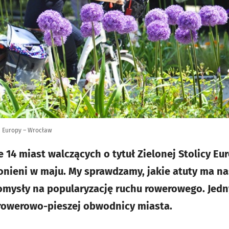
ę Europy – Wrocław
 14 miast walczących o tytuł Zielonej Stolicy Eu
łonieni w maju. My sprawdzamy, jakie atuty ma na
omysły na popularyzację ruchu rowerowego. Jedn
 rowerowo-pieszej obwodnicy miasta.