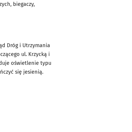
zych, biegaczy,
ąd Dróg i Utrzymania
zącego ul. Krzycką i
uje oświetlenie typu
czyć się jesienią.