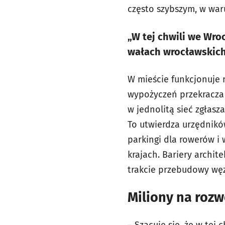
często szybszym, w wa
„W tej chwili we Wro
wałach wrocławskich
W mieście funkcjonuje r
wypożyczeń przekracza 
w jednolitą sieć zgłas
To utwierdza urzędnikó
parkingi dla rowerów i
krajach. Bariery archi
trakcie przebudowy wę
Miliony na roz
– Szacuje się, że w te