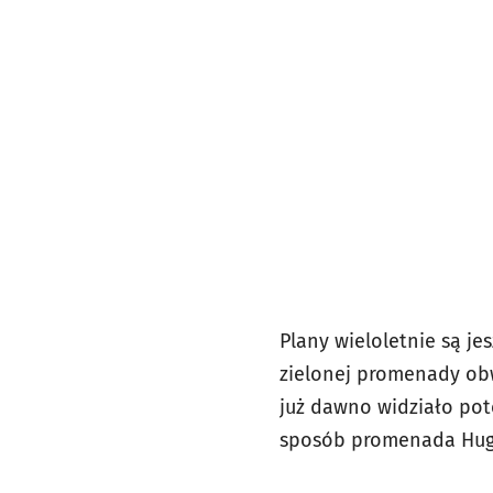
Plany wieloletnie są j
zielonej promenady ob
już dawno widziało pot
sposób promenada Hugo-