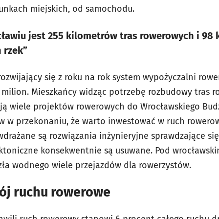
runkach miejskich, od samochodu.
cławiu jest 255 kilometrów tras rowerowych i 9
 rzek”
ozwijający się z roku na rok system wypożyczalni rowe
milion. Mieszkańcy widząc potrzebę rozbudowy tras ro
zają wiele projektów rowerowych do Wrocławskiego Bud
w w przekonaniu, że warto inwestować w ruch rowerow
 wdrażane są rozwiązania inżynieryjne sprawdzające si
tektoniczne konsekwentnie są usuwane. Pod wrocławsk
zła wodnego wiele przejazdów dla rowerzystów.
wój ruchu rowerowe
j chwili ruch rowerowy stanowi 6 procent całego ruchu