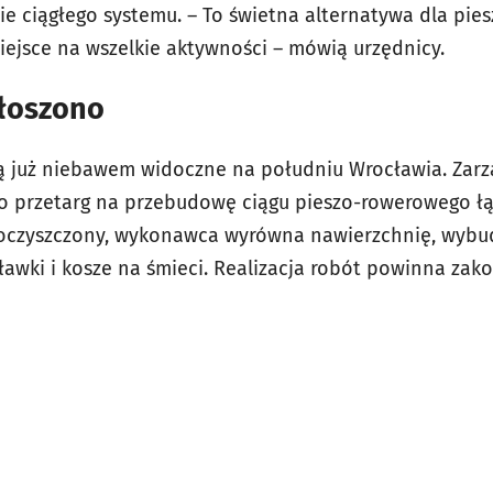
e ciągłego systemu. – To świetna alternatywa dla pies
iejsce na wszelkie aktywności – mówią urzędnicy.
głoszono
ą już niebawem widoczne na południu Wrocławia. Zarz
o przetarg na przebudowę ciągu pieszo-rowerowego łąc
oczyszczony, wykonawca wyrówna nawierzchnię, wybud
wki i kosze na śmieci. Realizacja robót powinna zakoń