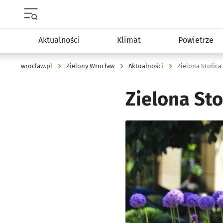
Menu główne portalu wroclaw.pl
Aktualności
Klimat
Powietrze
wroclaw.pl
Zielony Wrocław
Aktualności
Zielona Stolica
Zielona St
Kliknij, aby powiększyć