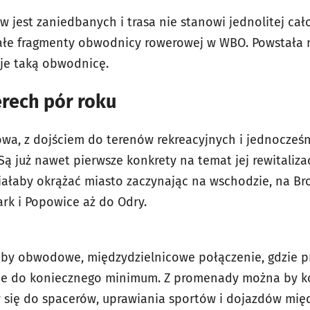
 jest zaniedbanych i trasa nie stanowi jednolitej całoś
małe fragmenty obwodnicy rowerowej w WBO. Powstała 
uje taką obwodnicę.
rech pór roku
owa, z dojściem do terenów rekreacyjnych i jednocześn
ą już nawet pierwsze konkrety na temat jej rewitaliza
łaby okrążać miasto zaczynając na wschodzie, na Bro
ark i Popowice aż do Odry.
by obwodowe, międzydzielnicowe połączenie, gdzie pr
ne do koniecznego minimum. Z promenady można by ko
 się do spacerów, uprawiania sportów i dojazdów międ