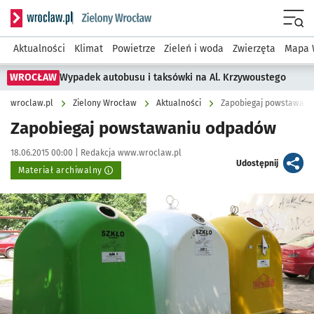
Serwis informacyjny wroclaw.pl podserwis: Środowisko we 
Menu
Aktualności
Klimat
Powietrze
Zieleń i woda
Zwierzęta
Mapa 
WROCŁAW
Wypadek autobusu i taksówki na Al. Krzywoustego
wroclaw.pl
Zielony Wrocław
Aktualności
Zapobiegaj powstawani
Zapobiegaj powstawaniu odpadów
Data publikacji:
Autor:
18.06.2015 00:00 |
Redakcja www.wroclaw.pl
artykuł
Udostępnij
Materiał archiwalny
Kliknij, aby powiększyć