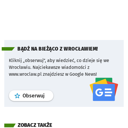
BĄDŹ NA BIEŻĄCO Z WROCŁAWIEM!
Kliknij „obserwuj”, aby wiedzieć, co dzieje się we
Wrocławiu.
Najciekawsze wiadomości z
www.wroclaw.pl znajdziesz w Google News!
profil
google news
serwisu wroclaw
Obserwuj
ZOBACZ TAKŻE