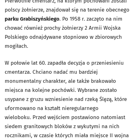
Pierwotnie cmentarz, na którym pochowani zostali
polscy żołnierze, znajdował się na terenie obecnego
parku Grabiszyńskiego
. Po 1958 r. zaczęto na nim
chować również prochy żołnierzy 2 Armii Wojska
Polskiego odnajdywane stopniowo w zbiorowych
mogiłach.
W połowie lat 60. zapadła decyzja o przeniesieniu
cmentarza. Chciano nadać mu bardziej
monumentalny charakter, ale także brakowało
miejsca na kolejne pochówki. Wybrane zostało
usypane z gruzu wzniesienie nad rzeką Ślęzą, które
uformowano na kształt nieregularnego
wieloboku.
Przed wejściem postawiono natomiast
siedem granitowych bloków z wykutymi na nich
rocznikami, w czasie których miała miejsce II wojna