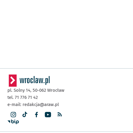
pl. Solny 14,
50-062
Wrocław
tel. 71 776 71 42
e-mail:
redakcja@araw.pl