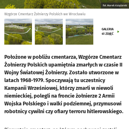
fot. Marek Księżarek
Wzgórze Cmentarz Żołnierzy Polskich we Wrocławiu
GALERIA
41
ZDJĘĆ
Położone w pobliżu cmentarza, Wzgórze Cmentarz
Żołnierzy Polskich upamiętnia zmarłych w czasie II
Wojny Światowej Żołnierzy. Zostało utworzone w
latach 1968-1979. Spoczywają tu uczestnicy
Kampanii Wrześniowej, którzy zmarli w niewoli
niemieckiej, polegli na froncie żołnierze 2 Armii
Wojska Polskiego i walki podziemnej, przymusowi
robotnicy cywilni czy ofiary terroru hitlerowskiego.