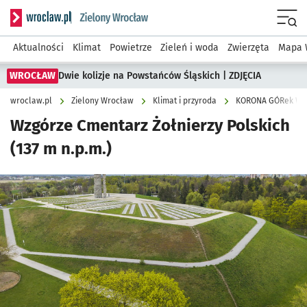
Serwis informacyjny wroclaw.pl podserwis: Środowisko we 
Menu
Aktualności
Klimat
Powietrze
Zieleń i woda
Zwierzęta
Mapa 
WROCŁAW
Dwie kolizje na Powstańców Śląskich | ZDJĘCIA
wroclaw.pl
Zielony Wrocław
Klimat i przyroda
KORONA GÓRek W
Wzgórze Cmentarz Żołnierzy Polskich
(137 m n.p.m.)
Kliknij, aby zobaczyć galerię
Kliknij, aby powiększyć