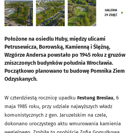
GALERIA
29
ZDJĘĆ
Położone na osiedlu Huby, między ulicami
Petrusewicza, Borowską, Kamienną i Ślężną,
Wzgórze Andersa powstało po 1945 roku z gruzów
zniszczonych budynków południa Wrocławia.
Początkowo planowano tu budowę Pomnika Ziem
Odzyskanych.
W czterdziestą rocznicę upadku
Festung
Breslau
, 6
maja 1985 roku, przy udziale najwyższych władz
komunistycznych z gen. Jaruzelskim na czele,
dokonano uroczystego aktu wmurowania kamienia
węgielnego. Zrobiła to osobiście Zofia Gomułkowa,