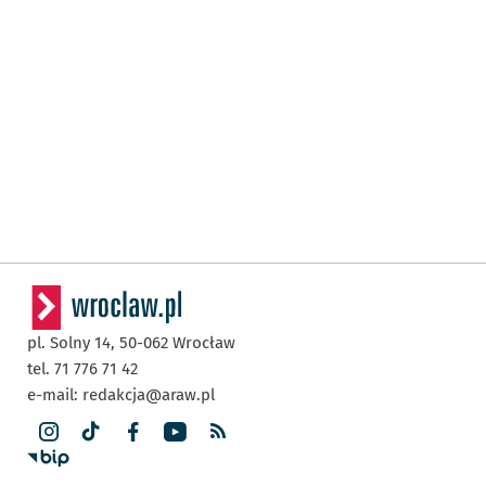
pl. Solny 14,
50-062
Wrocław
tel. 71 776 71 42
e-mail:
redakcja@araw.pl