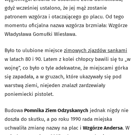
gdyż wcześniej ustalono, że jej mąż zostanie
patronem wzgórza i otaczającego go placu. Od tego
momentu oficjalna nazwa wzgórza brzmiała: Wzgórze
Władysława Gomułki Wiesława.
Było to ulubione miejsce
zimowych zjazdów sankami
w latach 80 i 90. Latem z kolei chłopcy bawili się tu „w
wojnę”, co było o tyle adekwatne, że miejscami górka
się zapadała, a w gruzach, które ukazywały się pod
warstwą ziemi, niejeden znalazł zardzewiały
poniemiecki pistolet.
Budowa
Pomnika Ziem Odzyskanych
jednak nigdy nie
doszła do skutku, a po roku 1990 rada miejska
uchwaliła zmianę nazwy na plac i
Wzgórze Andersa
. W