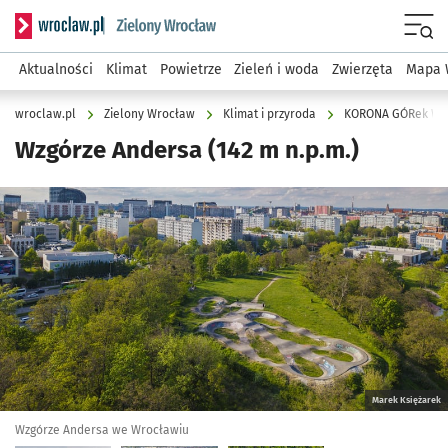
Serwis informacyjny wroclaw.pl podserwis: Środowisko we 
Menu
Aktualności
Klimat
Powietrze
Zieleń i woda
Zwierzęta
Mapa 
wroclaw.pl
Zielony Wrocław
Klimat i przyroda
KORONA GÓRek W
Wzgórze Andersa (142 m n.p.m.)
Kliknij, aby zobaczyć galerię
Kliknij, aby powiększyć
Marek Księżarek
Wzgórze Andersa we Wrocławiu