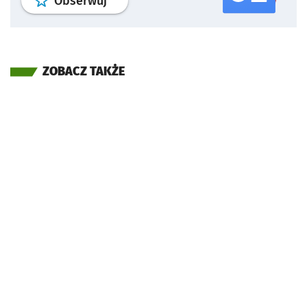
profil
google news
serwisu wroclaw
Obserwuj
ZOBACZ TAKŻE