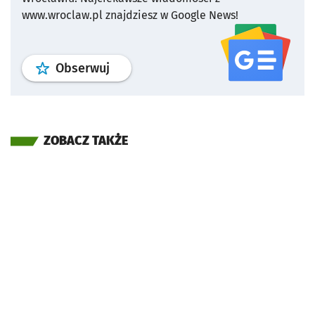
www.wroclaw.pl znajdziesz w Google News!
profil
google news
serwisu wroclaw
Obserwuj
ZOBACZ TAKŻE