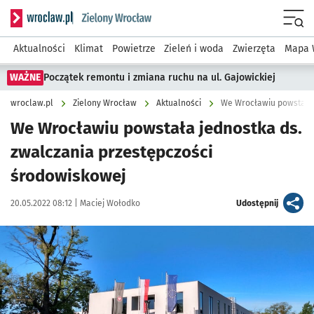
Serwis informacyjny wroclaw.pl podserwis: Środowisko we 
Menu
Aktualności
Klimat
Powietrze
Zieleń i woda
Zwierzęta
Mapa 
WAŻNE
Początek remontu i zmiana ruchu na ul. Gajowickiej
wroclaw.pl
Zielony Wrocław
Aktualności
We Wrocławiu powstała 
We Wrocławiu powstała jednostka ds.
zwalczania przestępczości
środowiskowej
Data publikacji:
Autor:
artykuł
20.05.2022 08:12 |
Maciej Wołodko
Udostępnij
Kliknij, aby powiększyć