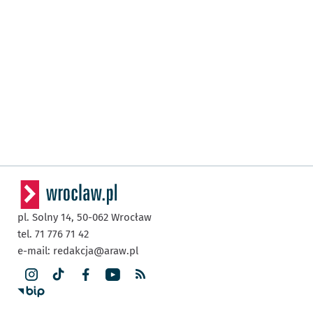
pl. Solny 14,
50-062
Wrocław
tel. 71 776 71 42
e-mail:
redakcja@araw.pl