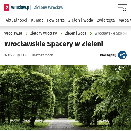
Serwis informacyjny wroclaw.pl podserwis: Środowisko we 
Menu
Aktualności
Klimat
Powietrze
Zieleń i woda
Zwierzęta
Mapa 
wroclaw.pl
Zielony Wrocław
Zieleń i woda
Wrocławskie Spacery w
Wrocławskie Spacery w Zieleni
Data publikacji:
Autor:
artykuł
17.05.2019 13:20 |
Bartosz Moch
Udostępnij
Kliknij, aby powiększyć