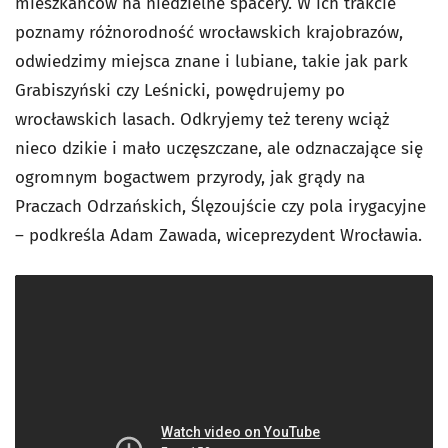
mieszkańców na niedzielne spacery. W ich trakcie
poznamy różnorodność wrocławskich krajobrazów,
odwiedzimy miejsca znane i lubiane, takie jak park
Grabiszyński czy Leśnicki, powędrujemy po
wrocławskich lasach. Odkryjemy też tereny wciąż
nieco dzikie i mało uczęszczane, ale odznaczające się
ogromnym bogactwem przyrody, jak grądy na
Praczach Odrzańskich, Ślęzoujście czy pola irygacyjne
– podkreśla Adam Zawada, wiceprezydent Wrocławia.