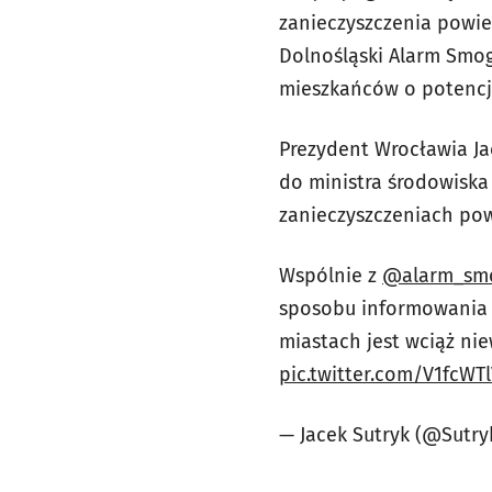
zanieczyszczenia powie
Dolnośląski Alarm Smo
mieszkańców o potencj
Prezydent Wrocławia Jac
do ministra środowisk
zanieczyszczeniach pow
Wspólnie z
@alarm_sm
sposobu informowania o
miastach jest wciąż nie
pic.twitter.com/V1fcWT
— Jacek Sutryk (@Sutry