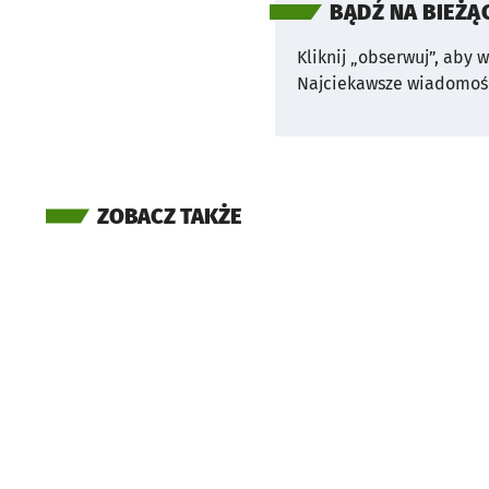
BĄDŹ NA BIEŻĄ
Kliknij „obserwuj”, aby 
Najciekawsze wiadomośc
ZOBACZ TAKŻE