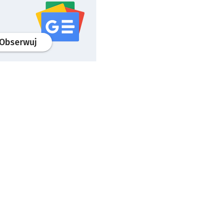
profil
google news
serwisu wroclaw.pl
Obserwuj