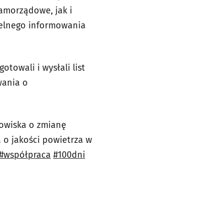
amorządowe, jak i
telnego informowania
towali i wysłali list
wania o
owiska o zmianę
 o jakości powietrza w
#współpraca
#100dni