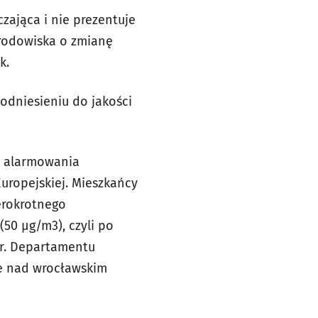
zająca i nie prezentuje
Środowiska o zmianę
k.
 odniesieniu do jakości
i alarmowania
uropejskiej. Mieszkańcy
terokrotnego
50 µg/m3), czyli po
r. Departamentu
e
nad wrocławskim