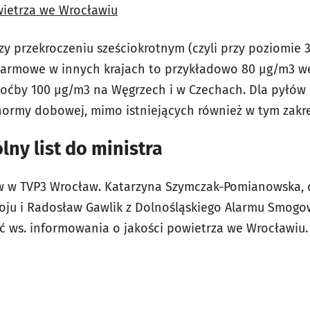
wietrza we Wrocławiu
zy przekroczeniu sześciokrotnym (czyli przy poziomie 
armowe w innych krajach to przykładowo 80 μg/m3 we 
 choćby 100 μg/m3 na Węgrzech i w Czechach. Dla pyłów
normy dobowej, mimo istniejących również w tym zakr
ny list do ministra
 w TVP3 Wrocław. Katarzyna Szymczak-Pomianowska, 
u i Radosław Gawlik z Dolnośląskiego Alarmu Smogo
ć ws. informowania o jakości powietrza we Wrocławiu