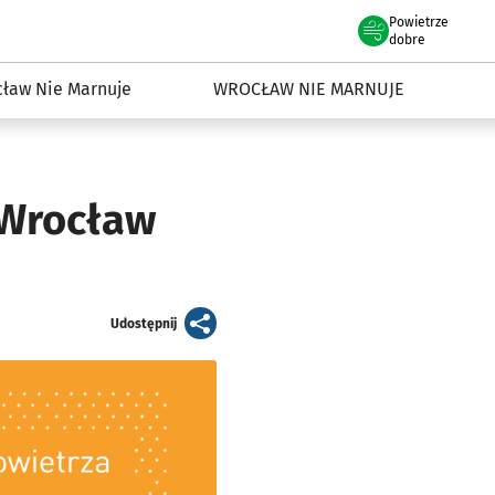
Powietrze
we Wrocławiu
dowisko we Wrocławiu
dobre
ław Nie Marnuje
WROCŁAW NIE MARNUJE
 Wrocław
artykuł
Udostępnij