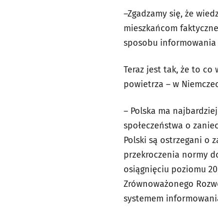
–Zgadzamy się, że wiedz
mieszkańcom faktyczneg
sposobu informowania o
Teraz jest tak, że to c
powietrza – w Niemczech
– Polska ma najbardzie
społeczeństwa o zaniec
Polski są ostrzegani o 
przekroczenia normy do
osiągnięciu poziomu 2
Zrównoważonego Rozwoj
systemem informowania