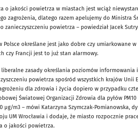
a o jakości powietrza w miastach jest wciąż niewystarc
o zagrożenia, dlatego razem apelujemy do Ministra 
 zanieczyszczeniu powietrza – powiedział Jacek Sutry
o w Polsce określane jest jako dobre czy umiarkowane w
 czy Francji jest to już stan alarmowy.
j liberalne zasady określania poziomów informowania 
zyszczeniu powietrza spośród wszystkich krajów Unii E
zagrożeniu dla zdrowia i życia dopiero w przypadku cz
bowej Światowej Organizacji Zdrowia dla pyłów PM10 (
00 µg/m3 – mówi Katarzyna Szymczak-Pomianowska, dy
u UM Wrocławia i dodaje, że miasto rozpocznie prac
 o jakości powietrza.