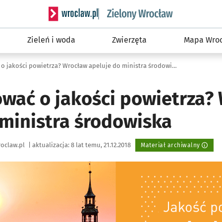
Serwis informacyjny wroclaw.pl podserwis: Śro
Zieleń i woda
Zwierzęta
Mapa Wroc
Jak informować o jakości powietrza? Wrocław apeluje do ministra środowiska
ować o jakości powietrza?
 ministra środowiska
oclaw.pl
|
aktualizacja:
8 lat temu, 21.12.2018
Materiał archiwalny