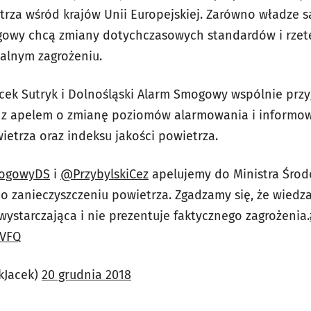
trza wśród krajów Unii Europejskiej. Zarówno władze s
gowy chcą zmiany dotychczasowych standardów i rze
alnym zagrożeniu.
ek Sutryk i Dolnośląski Alarm Smogowy wspólnie przygo
a z apelem o zmianę poziomów alarmowania i informo
ietrza oraz indeksu jakości powietrza.
ogowyDS
i
@PrzybylskiCez
apelujemy do Ministra Środ
 zanieczyszczeniu powietrza. Zgadzamy się, że wiedza
wystarczająca i nie prezentuje faktycznego zagrożenia.
lVFQ
kJacek)
20 grudnia 2018