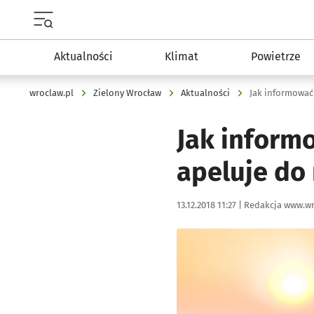
Menu główne portalu wroclaw.pl
Aktualności
Klimat
Powietrze
wroclaw.pl
Zielony Wrocław
Aktualności
Jak inform
apeluje do
Data publikacji:
Autor:
13.12.2018 11:27 |
Redakcja www.wr
Kliknij, aby powiększyć