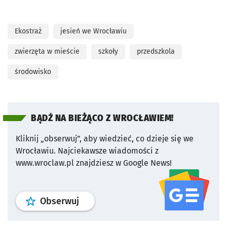
Ekostraż
jesień we Wrocławiu
zwierzęta w mieście
szkoły
przedszkola
środowisko
BĄDŹ NA BIEŻĄCO Z WROCŁAWIEM!
Kliknij „obserwuj”, aby wiedzieć, co dzieje się we
Wrocławiu.
Najciekawsze wiadomości z
www.wroclaw.pl znajdziesz w Google News!
profil
google news
serwisu wroclaw
Obserwuj