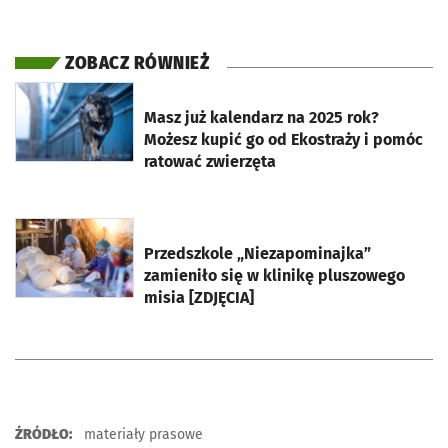
ZOBACZ RÓWNIEŻ
otworzy się w nowej karcie
Masz już kalendarz na 2025 rok?
Możesz kupić go od Ekostraży i pomóc
ratować zwierzęta
otworzy się w nowej karcie
Przedszkole „Niezapominajka”
zamieniło się w klinikę pluszowego
misia [ZDJĘCIA]
ŹRÓDŁO:
materiały prasowe