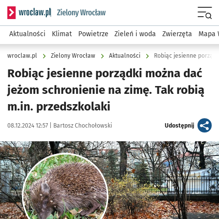
Serwis informacyjny wroclaw.pl podserwis: Środowisko we 
Menu
Aktualności
Klimat
Powietrze
Zieleń i woda
Zwierzęta
Mapa 
wroclaw.pl
Zielony Wrocław
Aktualności
Robiąc jesienne porząd
Robiąc jesienne porządki można dać
jeżom schronienie na zimę. Tak robią
m.in. przedszkolaki
Data publikacji:
Autor:
artykuł
08.12.2024 12:57 |
Bartosz Chochołowski
Udostępnij
Kliknij, aby powiększyć