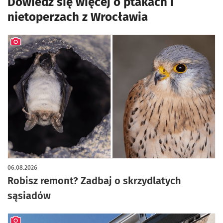
Dowiedz się więcej o ptakach i
nietoperzach z Wrocławia
artykuł z galerią zdjęć
06.08.2026
Robisz remont? Zadbaj o skrzydlatych
sąsiadów