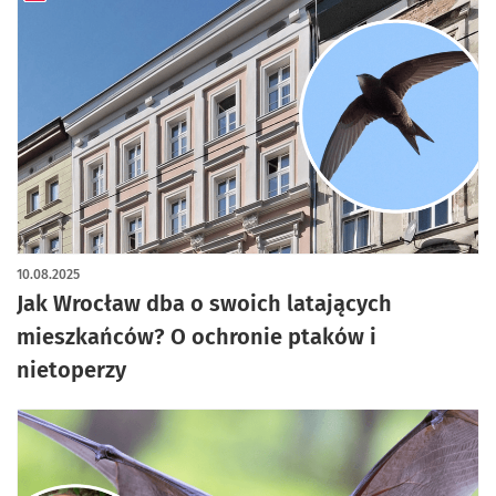
artykuł z galerią zdjęć
10.08.2025
Jak Wrocław dba o swoich latających
mieszkańców? O ochronie ptaków i
nietoperzy