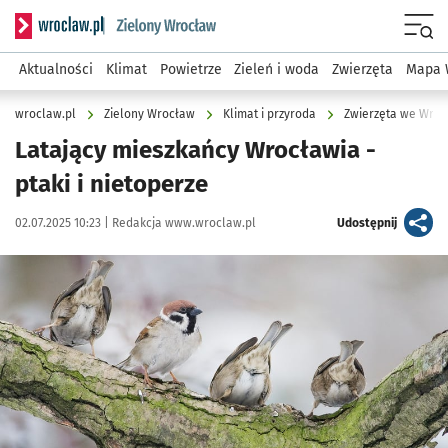
Serwis informacyjny wroclaw.pl podserwis: Środowisko we 
Menu
Aktualności
Klimat
Powietrze
Zieleń i woda
Zwierzęta
Mapa 
wroclaw.pl
Zielony Wrocław
Klimat i przyroda
Zwierzęta we Wroc
Latający mieszkańcy Wrocławia -
ptaki i nietoperze
Data publikacji:
Autor:
artykuł
02.07.2025 10:23 |
Redakcja www.wroclaw.pl
Udostępnij
Kliknij, aby powiększyć