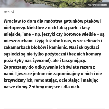
fot. Mateusz Piesiak
Mazurki
Wrocław to dom dla mnóstwa gatunków ptaków i
nietoperzy. Niektóre z nich lubią parki i lasy
miejskie, inne – np. jerzyki czy borowce wielkie – są
mieszczuchami i żyją tuż obok nas, w szczelinach i
zakamarkach bloków i kamienic. Nasi skrzydlaci
sąsiedzi są nie tylko pożyteczni (bez nich komary
pożarłyby nas żywcem!), ale i fascynujący.
Zapraszamy do odkrywania ich świata razem z
nami. I jeszcze jedno: nie zapominajmy o nich i nie
krzywdźmy ich, remontując, ocieplając i malując
nasze domy. Zróbmy miejsce i dla nich.