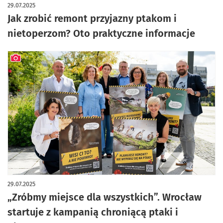
29.07.2025
Jak zrobić remont przyjazny ptakom i
nietoperzom? Oto praktyczne informacje
artykuł z galerią zdjęć
29.07.2025
„Zróbmy miejsce dla wszystkich”. Wrocław
startuje z kampanią chroniącą ptaki i