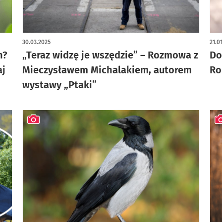
artykuł z galerią zdjęć
30.03.2025
21.0
h?
„Teraz widzę je wszędzie” – Rozmowa z
Do
aj
Mieczysławem Michalakiem, autorem
Ro
wystawy „Ptaki”