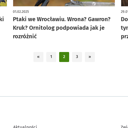
artykuł z galerią zdjęć
art
01.02.2025
29.0
ki
Ptaki we Wrocławiu. Wrona? Gawron?
Do
Kruk? Ornitolog podpowiada jak je
ty
rozróżnić
pr
«
1
2
3
»
Aktualności
Zwi