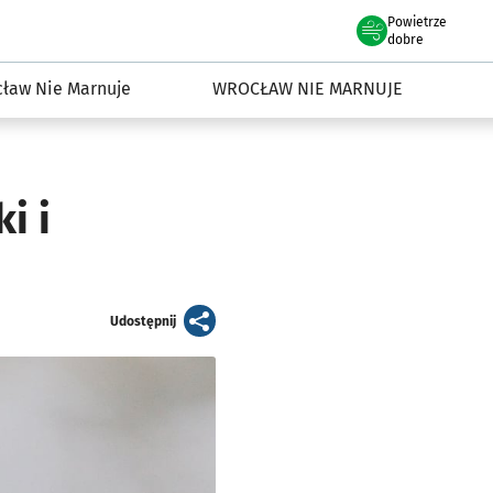
Powietrze
we Wrocławiu
dowisko we Wrocławiu
dobre
ław Nie Marnuje
WROCŁAW NIE MARNUJE
i i
artykuł
Udostępnij