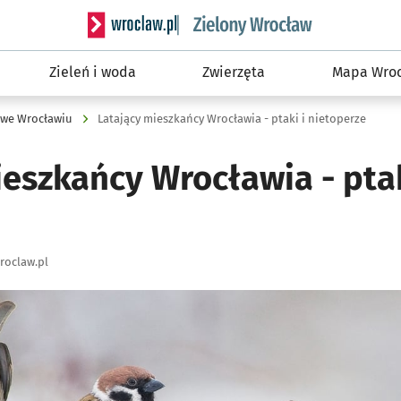
Serwis informacyjny wroclaw.pl podserwis: Śro
Zieleń i woda
Zwierzęta
Mapa Wroc
 we Wrocławiu
Latający mieszkańcy Wrocławia - ptaki i nietoperze
eszkańcy Wrocławia - ptak
roclaw.pl