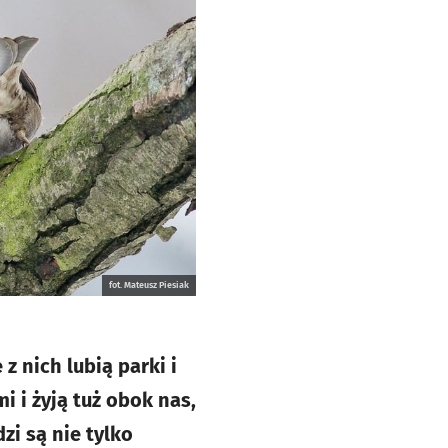
fot. Mateusz Piesiak
 nich lubią parki i
i i żyją tuż obok nas,
zi są nie tylko