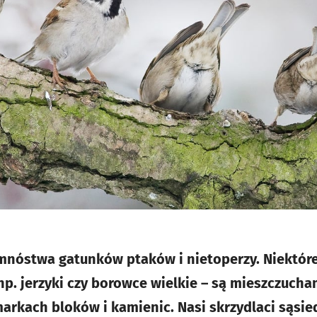
nóstwa gatunków ptaków i nietoperzy. Niektóre z
 np. jerzyki czy borowce wielkie – są mieszczucham
arkach bloków i kamienic. Nasi skrzydlaci sąsied