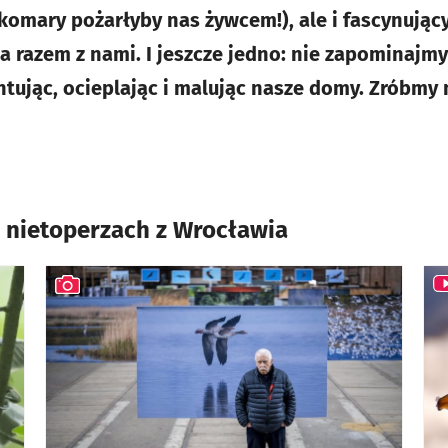
 komary pożarłyby nas żywcem!), ale i fascynując
 razem z nami. I jeszcze jedno: nie zapominajmy 
tując, ocieplając i malując nasze domy. Zróbmy m
i nietoperzach z Wrocławia