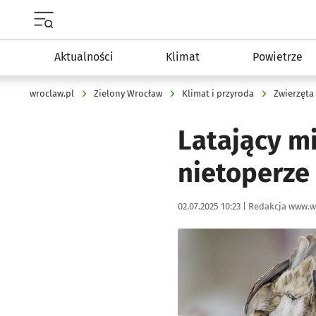
Menu główne portalu wroclaw.pl
Aktualności
Klimat
Powietrze
wroclaw.pl
Zielony Wrocław
Klimat i przyroda
Zwierzęta
Latający mi
nietoperze
Data publikacji:
Autor:
02.07.2025 10:23 |
Redakcja www.w
Kliknij, aby powiększyć