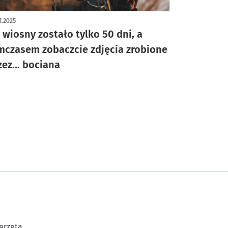
ykuł z galerią zdjęć
1.2025
 wiosny zostało tylko 50 dni, a
mczasem zobaczcie zdjęcia zrobione
zez... bociana
erzęta