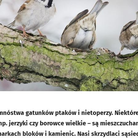
nóstwa gatunków ptaków i nietoperzy. Niektóre z
 np. jerzyki czy borowce wielkie – są mieszczucham
arkach bloków i kamienic. Nasi skrzydlaci sąsied