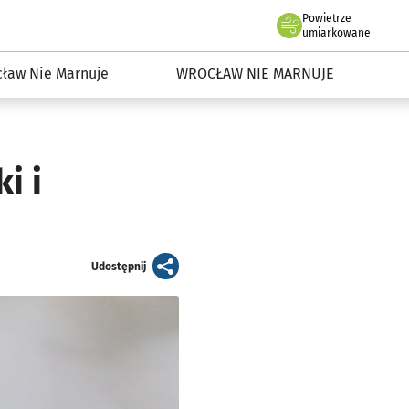
Powietrze
we Wrocławiu
dowisko we Wrocławiu
umiarkowane
ław Nie Marnuje
WROCŁAW NIE MARNUJE
i i
artykuł
Udostępnij