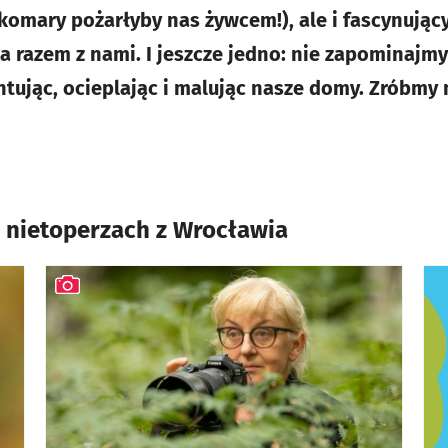
 komary pożarłyby nas żywcem!), ale i fascynując
 razem z nami. I jeszcze jedno: nie zapominajmy 
tując, ocieplając i malując nasze domy. Zróbmy m
i nietoperzach z Wrocławia