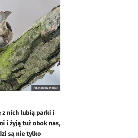
fot. Mateusz Piesiak
 nich lubią parki i
i i żyją tuż obok nas,
zi są nie tylko