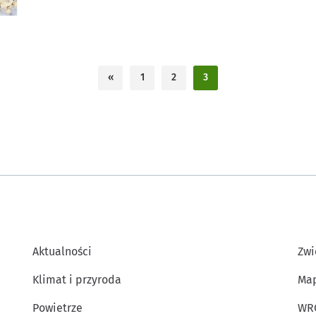
«
1
2
3
Aktualności
Zwi
Klimat i przyroda
Map
Powietrze
WR