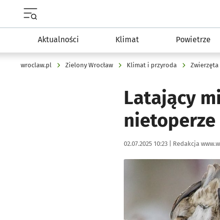
Menu główne portalu wroclaw.pl
Aktualności
Klimat
Powietrze
wroclaw.pl
Zielony Wrocław
Klimat i przyroda
Zwierzęta
Latający mi
nietoperze
Data publikacji:
Autor:
02.07.2025 10:23 |
Redakcja www.w
Kliknij, aby powiększyć