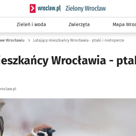
Serwis informacyjny wroclaw.pl podserwis: Śro
Zieleń i woda
Zwierzęta
Mapa Wroc
 we Wrocławiu
Latający mieszkańcy Wrocławia - ptaki i nietoperze
eszkańcy Wrocławia - ptak
roclaw.pl