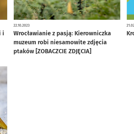
artykuł z galerią zdjęć
22.10.2023
21.0
 i
Wrocławianie z pasją: Kierowniczka
Kr
muzeum robi niesamowite zdjęcia
ptaków [ZOBACZCIE ZDJĘCIA]