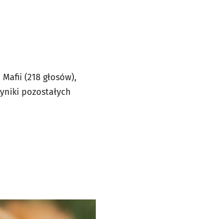
u
 Mafii (218 głosów),
wyniki pozostałych