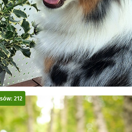
osów: 212