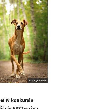
mat. czytelników
ie! W konkursie
liście 6872 ważne