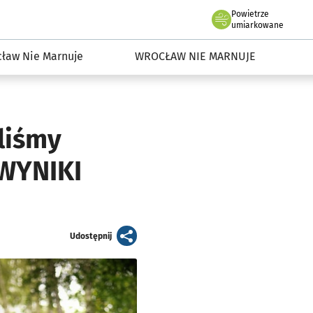
Powietrze
we Wrocławiu
dowisko we Wrocławiu
umiarkowane
ław Nie Marnuje
WROCŁAW NIE MARNUJE
liśmy
[WYNIKI
artykuł
Udostępnij