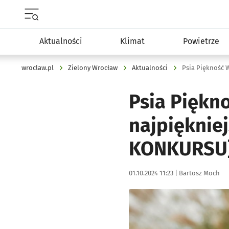
Menu główne portalu wroclaw.pl
Aktualności
Klimat
Powietrze
wroclaw.pl
Zielony Wrocław
Aktualności
Psia Piękność 
Psia Piękn
najpięknie
KONKURSU
Data publikacji:
Autor:
01.10.2024 11:23 |
Bartosz Moch
Kliknij, aby powiększyć