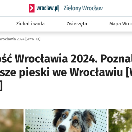
Serwis informacyjny wroclaw.pl podserwis: Śro
Zieleń i woda
Zwierzęta
Mapa Wroc
Wrocławia 2024 [WYNIKI]
ość Wrocławia 2024. Pozna
jsze pieski we Wrocławiu 
]