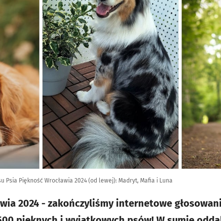
u Psia Piękność Wrocławia 2024 (od lewej): Madryt, Mafia i Luna
wia 2024 - zakończyliśmy internetowe głosowan
500 pięknych i wyjątkowych psów! W sumie odda