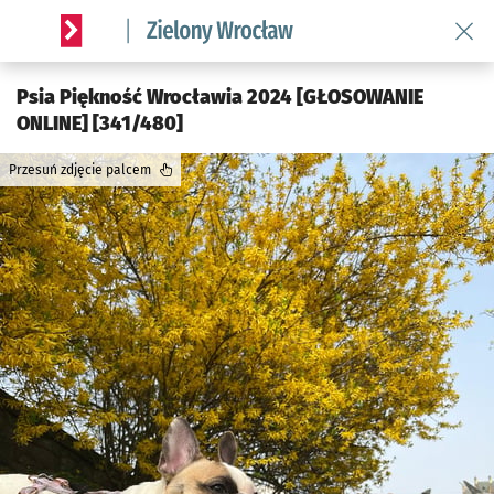
Wróć 
Serwis informacyjny wroclaw.pl podserwis: Środowisko we 
Psia Piękność Wrocławia 2024 [GŁOSOWANIE
ONLINE] [341/480]
Przesuń zdjęcie palcem