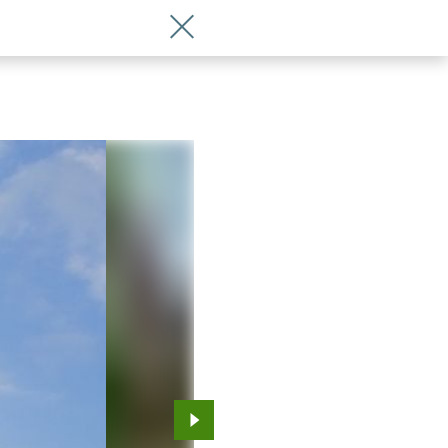
Wróć do artykułu Psia Piękność Wroc
Przejdź do kolejnego zdjęcia.