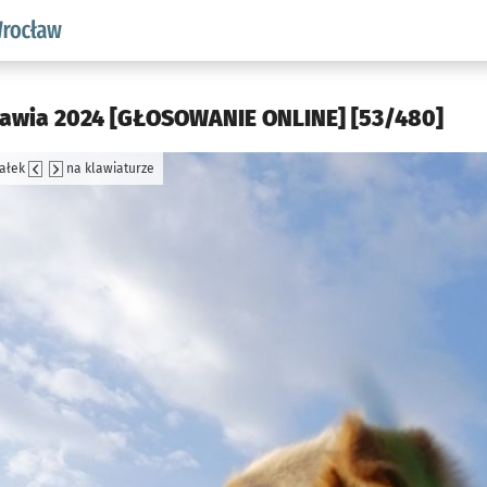
aw.pl podserwis: Środowisko we Wrocławiu
ławia 2024 [GŁOSOWANIE ONLINE] [53/480]
załek
na klawiaturze
jęcia.