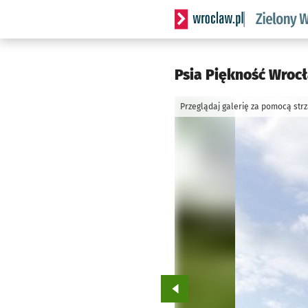
Serwis informacyjny wrocl
Psia Piękność Wroc
Przeglądaj galerię za pomocą str
Przejdź do poprzedniego zd