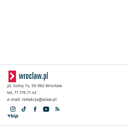
pl. Solny 14,
50-062
Wrocław
tel. 71 776 71 42
e-mail:
redakcja@araw.pl