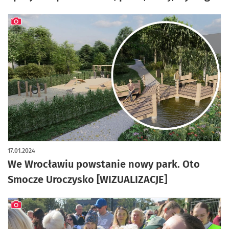
artykuł z galerią zdjęć
17.01.2024
We Wrocławiu powstanie nowy park. Oto
Smocze Uroczysko [WIZUALIZACJE]