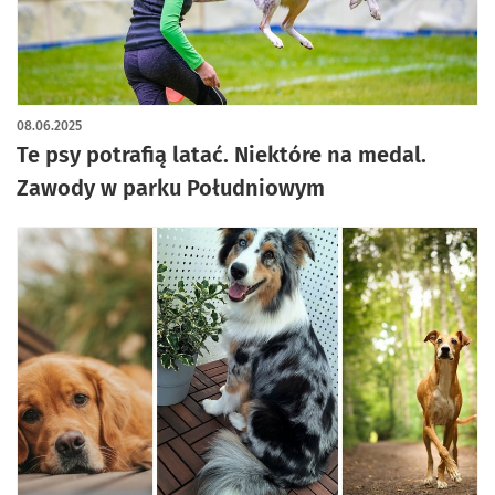
artykuł z galerią zdjęć
08.06.2025
Te psy potrafią latać. Niektóre na medal.
Zawody w parku Południowym