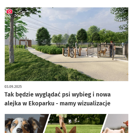
artykuł z galerią zdjęć
03.09.2025
Tak będzie wyglądać psi wybieg i nowa
alejka w Ekoparku - mamy wizualizacje