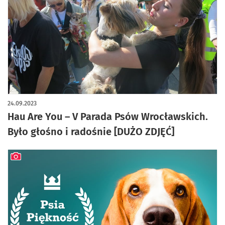
artykuł z galerią zdjęć
24.09.2023
Hau Are You – V Parada Psów Wrocławskich.
Było głośno i radośnie [DUŻO ZDJĘĆ]