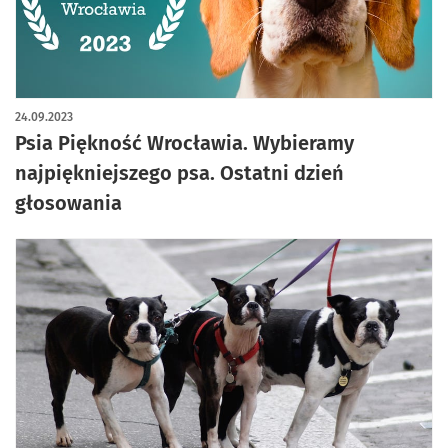
artykuł z galerią zdjęć
24.09.2023
Psia Piękność Wrocławia. Wybieramy
najpiękniejszego psa. Ostatni dzień
głosowania