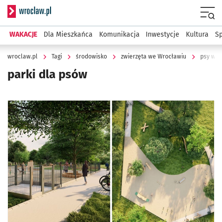
Serwis informacyjny wroclaw.pl
Menu
WAKACJE
Dla Mieszkańca
Komunikacja
Inwestycje
Kultura
Sp
wroclaw.pl
Tagi
środowisko
zwierzęta we Wrocławiu
psy w m
parki dla psów