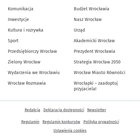
Komunikacja
Budżet Wrocławia
Inwestycje
Nasz Wrocław
Kultura i rozrywka
Urząd
Sport
Akademicki Wrocław
Przedsiębiorczy Wrocław
Prezydent Wrocławia
Zielony Wrocław
Strategia Wrocław 2050
Wydarzenia we Wrocławiu
Wrocław Miasto Równości
Wrocław Rozmawia
Wrocłapki – zaadoptuj
przyjaciela!
Inne informacje
Redakcja
Deklaracja dostępności
Newsletter
Regulamin
Regulamin konkursów
Polityka prywatności
Ustawienia cookies