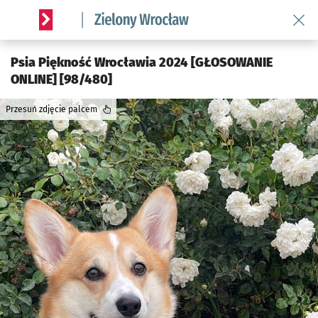
Wróć 
Serwis informacyjny wroclaw.pl podserwis: Środowisko we 
Psia Piękność Wrocławia 2024 [GŁOSOWANIE
ONLINE] [98/480]
Przesuń zdjęcie palcem