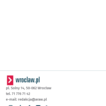
pl. Solny 14,
50-062
Wrocław
tel. 71 776 71 42
e-mail:
redakcja@araw.pl