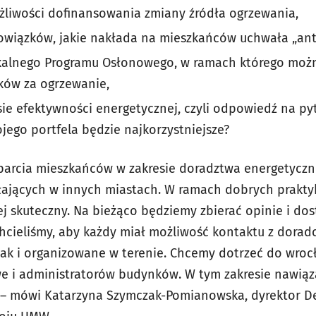
żliwości dofinansowania zmiany źródła ogrzewania,
bowiązków, jakie nakłada na mieszkańców uchwała „an
okalnego Programu Osłonowego, w ramach którego możn
ków za ogrzewanie,
ie efektywności energetycznej, czyli odpowiedź na py
jego portfela będzie najkorzystniejsze?
parcia mieszkańców w zakresie doradztwa energetyczn
łających w innych miastach. W ramach dobrych prakty
ej skuteczny. Na bieżąco będziemy zbierać opinie i d
Chcieliśmy, aby każdy miał możliwość kontaktu z dorad
 jak i organizowane w terenie. Chcemy dotrzeć do wro
e i administratorów budynków. W tym zakresie nawiąz
 – mówi Katarzyna Szymczak-Pomianowska, dyrektor 