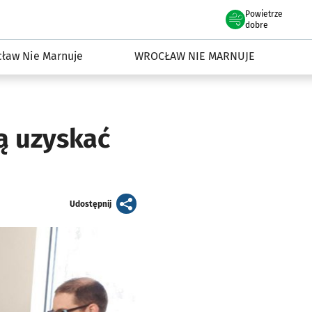
Powietrze
we Wrocławiu
dowisko we Wrocławiu
dobre
ław Nie Marnuje
WROCŁAW NIE MARNUJE
ą uzyskać
artykuł
Udostępnij