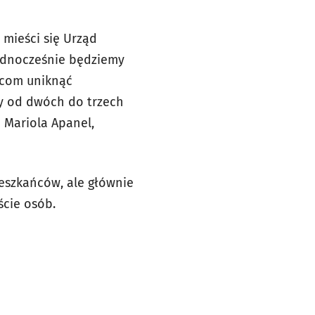
 mieści się Urząd
jednocześnie będziemy
ńcom uniknąć
y od dwóch do trzech
 Mariola Apanel,
eszkańców, ale głównie
ście osób.