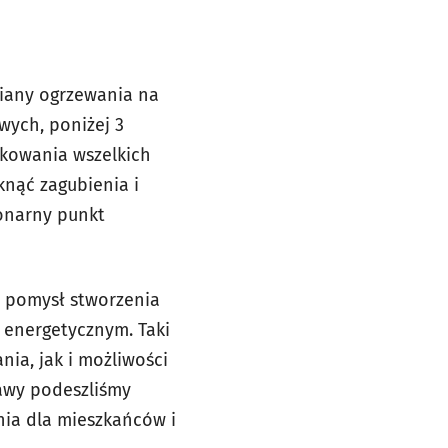
iany ogrzewania na
wych, poniżej 3
tkowania wszelkich
knąć zagubienia i
jonarny punkt
 pomysł stworzenia
 energetycznym. Taki
ia, jak i możliwości
awy podeszliśmy
ia dla mieszkańców i