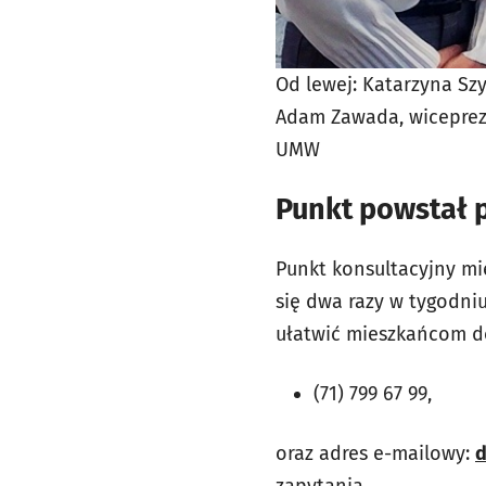
Od lewej: Katarzyna S
Adam Zawada, wiceprezy
UMW
Punkt powstał p
Punkt konsultacyjny mie
się dwa razy w tygodniu
ułatwić mieszkańcom do
(71) 799 67 99,
oraz adres e-mailowy:
d
zapytania.