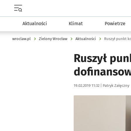
Menu główne portalu wroclaw.pl
Aktualności
Klimat
Powietrze
wroclaw.pl
Zielony Wrocław
Aktualności
Ruszył pun
dofinansow
Data publikacji:
Autor:
19.02.2019 11:32 |
Patryk Załęczny
Kliknij, aby powiększyć