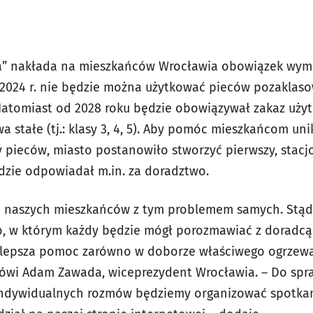
” nakłada na mieszkańców Wrocławia obowiązek wym
 2024 r. nie będzie można użytkować pieców pozaklaso
atomiast od 2028 roku będzie obowiązywał zakaz uży
a stałe (tj.: klasy 3, 4, 5). Aby pomóc mieszkańcom uni
 pieców, miasto postanowiło stworzyć pierwszy, stac
ędzie odpowiadał m.in. za doradztwo.
ć naszych mieszkańców z tym problemem samych. Stąd
o, w którym każdy będzie mógł porozmawiać z doradcą
jlepsza pomoc zarówno w doborze właściwego ogrzewan
mówi Adam Zawada, wiceprezydent Wrocławia. – Do spr
ndywidualnych rozmów będziemy organizować spotkan