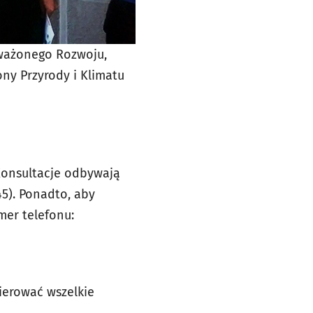
ważonego Rozwoju,
ny Przyrody i Klimatu
. Konsultacje odbywają
45). Ponadto, aby
mer telefonu:
ierować wszelkie