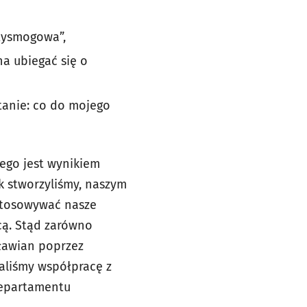
tysmogowa”,
a ubiegać się o
tanie: co do mojego
ego jest wynikiem
k stworzyliśmy, naszym
ostosowywać nasze
cą. Stąd zarówno
cławian poprzez
aliśmy współpracę z
Departamentu