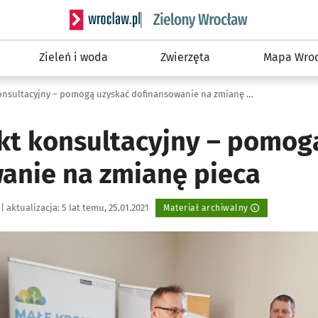
Serwis informacyjny wroclaw.pl podserwis: Śro
Zieleń i woda
Zwierzęta
Mapa Wroc
Ruszył punkt konsultacyjny – pomogą uzyskać dofinansowanie na zmianę pieca
kt konsultacyjny – pomog
anie na zmianę pieca
|
aktualizacja:
5 lat temu, 25.01.2021
Materiał archiwalny