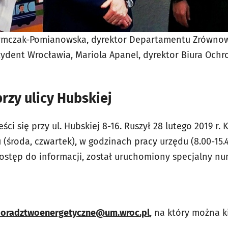
zymczak-Pomianowska, dyrektor Departamentu Zrówno
dent Wrocławia, Mariola Apanel, dyrektor Biura Ochro
rzy ulicy Hubskiej
ści się przy ul. Hubskiej 8-16. Ruszył 28 lutego 2019 r
 (środa, czwartek), w godzinach pracy urzędu (8.00-15.
stęp do informacji, został uruchomiony specjalny nu
oradztwoenergetyczne@um.wroc.pl
, na który można k