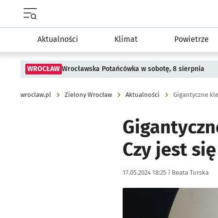
Menu główne portalu wroclaw.pl
Aktualności
Klimat
Powietrze
WROCŁAW
Wrocławska Potańcówka w sobotę, 8 sierpnia
wroclaw.pl
Zielony Wrocław
Aktualności
Gigantyczne kles
Gigantyczne
Czy jest si
Data publikacji:
Autor:
17.05.2024 18:25 |
Beata Turska
Kliknij, aby powiększyć