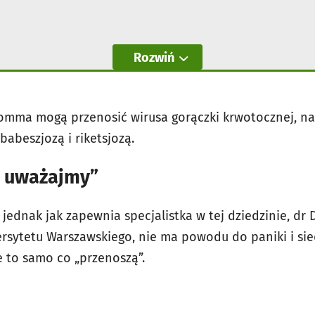
Rozwiń
lomma mogą przenosić wirusa gorączki krwotocznej, na
babeszjozą i riketsjozą.
, uważajmy”
jednak jak zapewnia specjalistka w tej dziedzinie, dr
ersytetu Warszawskiego, nie ma powodu do paniki i si
e to samo co „przenoszą”.