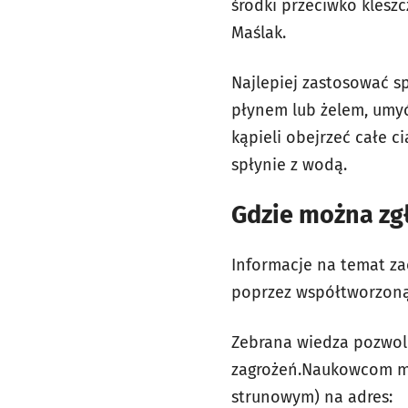
środki przeciwko klesz
Maślak.
Najlepiej zastosować s
płynem lub żelem, umyć
kąpieli obejrzeć całe c
spłynie z wodą.
Gdzie można zg
Informacje na temat z
poprzez współtworzoną
Zebrana wiedza pozwol
zagrożeń.Naukowcom mo
strunowym) na adres: