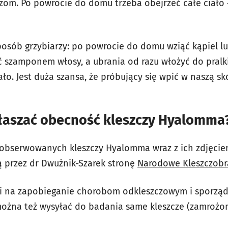
czom. Po powrocie do domu trzeba obejrzeć całe ciało 
posób grzybiarzy: po powrocie do domu wziąć kąpiel l
 szamponem włosy, a ubrania od razu włożyć do pralk
iało. Jest duża szansa, że próbujący się wpić w naszą sk
łaszać obecność kleszczy Hyalomma
aobserwowanych kleszczy Hyalomma wraz z ich zdjęci
 przez dr Dwużnik-Szarek stronę
Narodowe Kleszczobr
i na zapobieganie chorobom odkleszczowym i sporzą
żna też wysyłać do badania same kleszcze (zamrożo