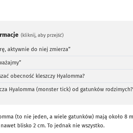
ormacje
(kliknij, aby przejść)
rę, aktywnie do niej zmierza”
uważajmy”
szać obecność kleszczy Hyalomma?
szcza Hyalomma (monster tick) od gatunków rodzimych?
lomma (to nie jeden, a wiele gatunków) mają około 8 m
nawet blisko 2 cm. To jednak nie wszystko.