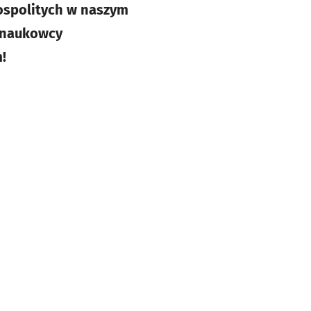
pospolitych w naszym
a naukowcy
!