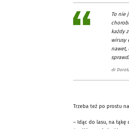
To nie 
chorobą
każdy z
wirusy 
nawet, 
sprawdz
dr Dorot
Trzeba też po prostu na
– Idąc do lasu, na łąkę