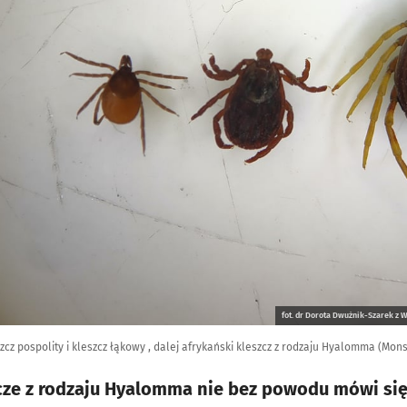
fot. dr Dorota Dwużnik-Szarek z 
szcz pospolity i kleszcz łąkowy , dalej afrykański kleszcz z rodzaju Hyalomma (Monst
cze z rodzaju Hyalomma nie bez powodu mówi się