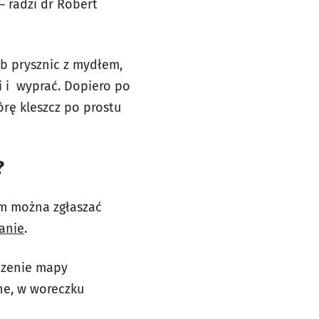
– radzi dr Robert
ub prysznic z mydłem,
i i wyprać. Dopiero po
órę kleszcz po prostu
?
em można zgłaszać
anie
.
dzenie mapy
ne, w woreczku