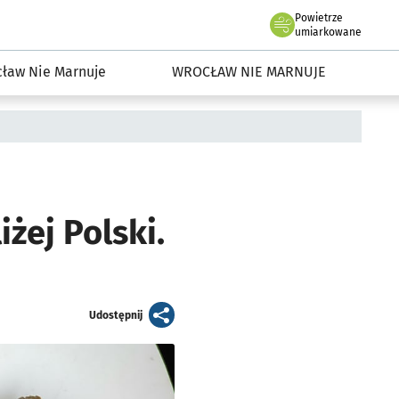
Powietrze
we Wrocławiu
dowisko we Wrocławiu
umiarkowane
ław Nie Marnuje
WROCŁAW NIE MARNUJE
iżej Polski.
artykuł
Udostępnij