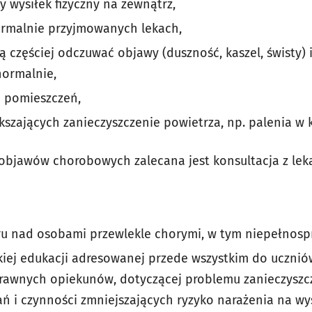
y wysiłek fizyczny na zewnątrz,
ormalnie przyjmowanych lekach,
 częściej odczuwać objawy (duszność, kaszel, świsty)
normalnie,
e pomieszczeń,
ększających zanieczyszczenie powietrza, np. palenia w
objawów chorobowych zalecana jest konsultacja z lek
ru nad osobami przewlekle chorymi, w tym niepełnosp
iej edukacji adresowanej przede wszystkim do uczni
prawnych opiekunów, dotyczącej problemu zanieczyszc
 i czynności zmniejszających ryzyko narażenia na wy