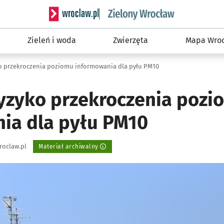
Serwis informacyjny wroclaw.pl podserwis: Śro
Zieleń i woda
Zwierzęta
Mapa Wroc
ko przekroczenia poziomu informowania dla pyłu PM10
ryzyko przekroczenia pozi
ia dla pyłu PM10
roclaw.pl
Materiał archiwalny