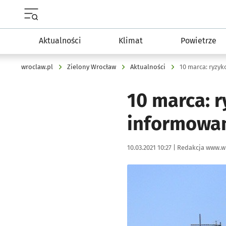
Menu główne portalu wroclaw.pl
Aktualności
Klimat
Powietrze
wroclaw.pl
Zielony Wrocław
Aktualności
10 marca: ryzy
10 marca: 
informowan
Data publikacji:
Autor:
10.03.2021 10:27 |
Redakcja www.w
Kliknij, aby powiększyć