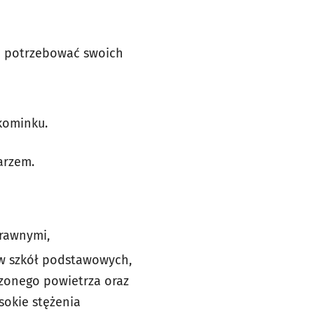
 i potrzebować swoich
 kominku.
arzem.
rawnymi,
ów szkół podstawowych,
zonego powietrza oraz
sokie stężenia