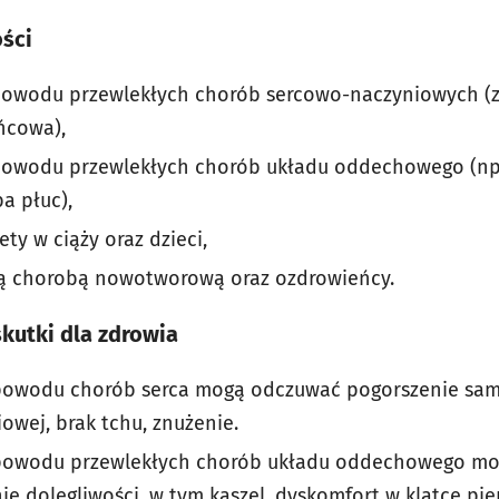
ści
 powodu przewlekłych chorób sercowo-naczyniowych (
ńcowa),
 powodu przewlekłych chorób układu oddechowego (np.
a płuc),
ety w ciąży oraz dzieci,
ą chorobą nowotworową oraz ozdrowieńcy.
kutki dla zdrowia
 powodu chorób serca mogą odczuwać pogorszenie sam
iowej, brak tchu, znużenie.
 powodu przewlekłych chorób układu oddechowego m
ie dolegliwości, w tym kaszel, dyskomfort w klatce pier