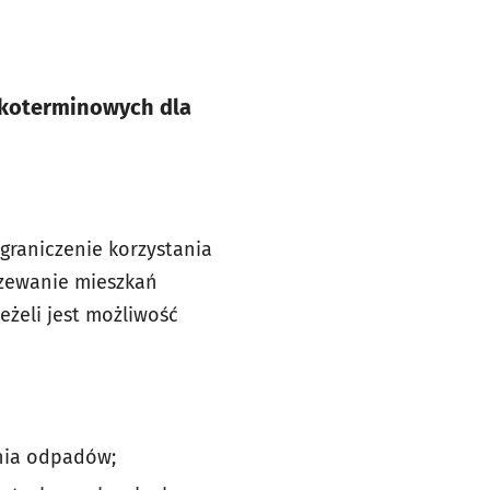
tkoterminowych dla
graniczenie korzystania
rzewanie mieszkań
żeli jest możliwość
nia odpadów;