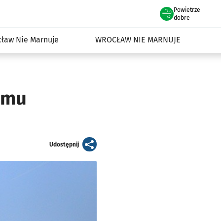
Powietrze
we Wrocławiu
dowisko we Wrocławiu
dobre
ław Nie Marnuje
WROCŁAW NIE MARNUJE
omu
artykuł
Udostępnij