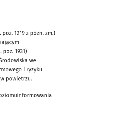
 poz. 1219 z późn. zm.)
niającym
 poz. 1931)
 Środowiska we
rmowego i ryzyku
w powietrzu.
 poziomuinformowania