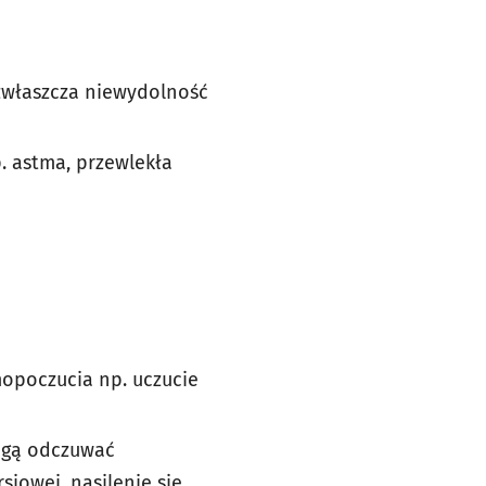
zwłaszcza niewydolność
 astma, przewlekła
opoczucia np. uczucie
ogą odczuwać
siowej, nasilenie się