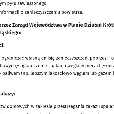
tym pyłu zawieszonego,
informacji o zanieczyszczeniu powietrza
.
 przez Zarząd Województwa w Planie Działań Kró
ląskiego:
i:
 ograniczać własną emisję zanieczyszczeń, poprzez:− o
owych,− ograniczenie spalania węgla w piecach,− og
 paliwem (np. lepszym jakościowo węglem lub gazem je
zakazy:
stw domowych w zakresie przestrzegania zakazu spala