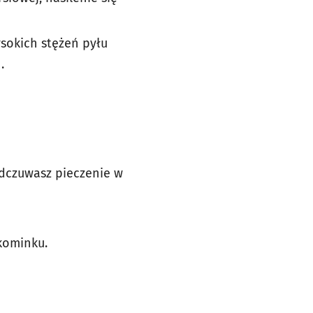
sokich stężeń pyłu
.
odczuwasz pieczenie w
 kominku.