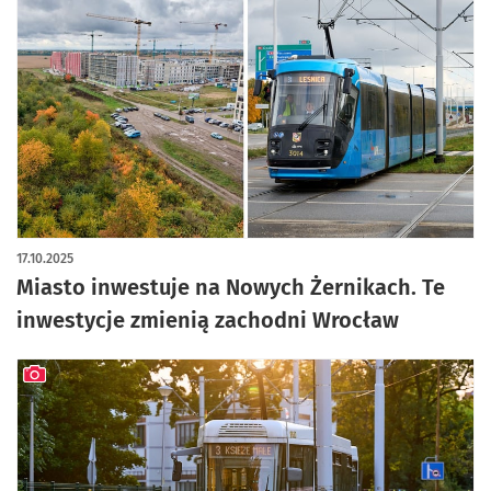
artykuł z galerią zdjęć
17.10.2025
Miasto inwestuje na Nowych Żernikach. Te
inwestycje zmienią zachodni Wrocław