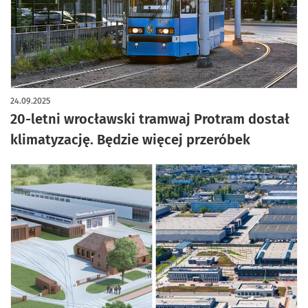
artykuł z galerią zdjęć
24.09.2025
20-letni wrocławski tramwaj Protram dostał
klimatyzację. Będzie więcej przeróbek