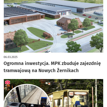
artykuł z galerią zdjęć
06.03.2025
Ogromna inwestycja. MPK zbuduje zajezdnię
tramwajową na Nowych Żernikach