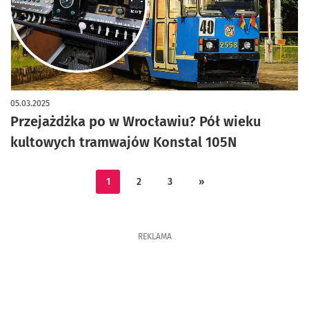
artykuł z galerią zdjęć
05.03.2025
Przejażdżka po w Wrocławiu? Pół wieku
kultowych tramwajów Konstal 105N
1
2
3
»
REKLAMA