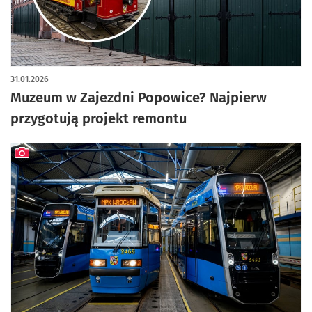
artykuł z galerią zdjęć
31.01.2026
Muzeum w Zajezdni Popowice? Najpierw
przygotują projekt remontu