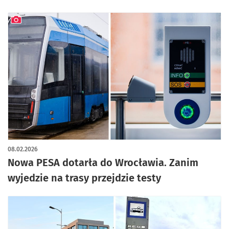
artykuł z galerią zdjęć
08.02.2026
Nowa PESA dotarła do Wrocławia. Zanim
wyjedzie na trasy przejdzie testy