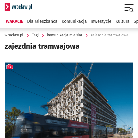
Serwis informacyjny wroclaw.pl
Menu
WAKACJE
Dla Mieszkańca
Komunikacja
Inwestycje
Kultura
Sp
wroclaw.pl
Tagi
komunikacja miejska
zajezdnia tramwajowa
zajezdnia tramwajowa