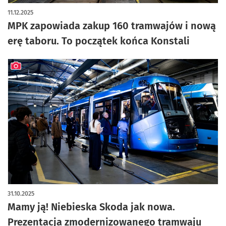
artykuł z galerią zdjęć
11.12.2025
MPK zapowiada zakup 160 tramwajów i nową
erę taboru. To początek końca Konstali
artykuł z galerią zdjęć
31.10.2025
Mamy ją! Niebieska Skoda jak nowa.
Prezentacja zmodernizowanego tramwaju