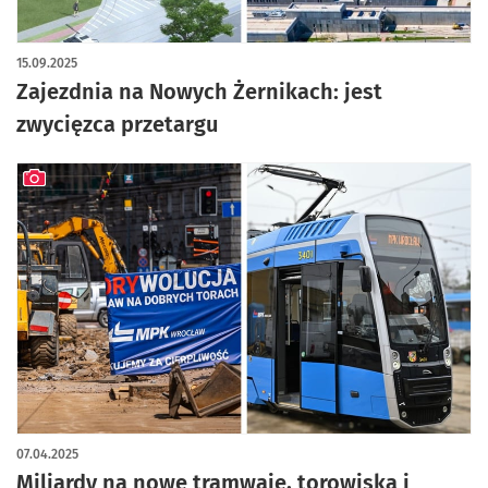
15.09.2025
Zajezdnia na Nowych Żernikach: jest
zwycięzca przetargu
artykuł z galerią zdjęć
07.04.2025
Miliardy na nowe tramwaje, torowiska i