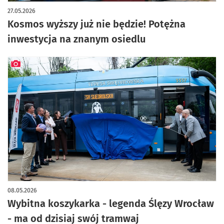
artykuł z galerią zdjęć
27.05.2026
Kosmos wyższy już nie będzie! Potężna
inwestycja na znanym osiedlu
artykuł z galerią zdjęć
08.05.2026
Wybitna koszykarka - legenda Ślęzy Wrocław
- ma od dzisiaj swój tramwaj