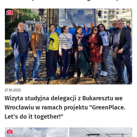
artykuł z galerią zdjęć
27.10.2025
Wizyta studyjna delegacji z Bukaresztu we
Wrocławiu w ramach projektu "GreenPlace.
Let's do it together!"