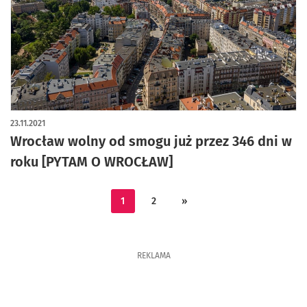
23.11.2021
Wrocław wolny od smogu już przez 346 dni w
roku [PYTAM O WROCŁAW]
1
2
»
REKLAMA