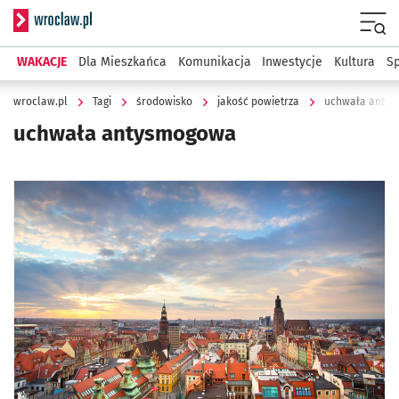
Serwis informacyjny wroclaw.pl
Menu
WAKACJE
Dla Mieszkańca
Komunikacja
Inwestycje
Kultura
Sp
wroclaw.pl
Tagi
środowisko
jakość powietrza
uchwała anty
uchwała antysmogowa