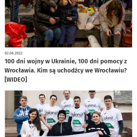
artykuł z galerią zdjęć
02.06.2022
100 dni wojny w Ukrainie, 100 dni pomocy z
Wrocławia. Kim są uchodźcy we Wrocławiu?
[WIDEO]