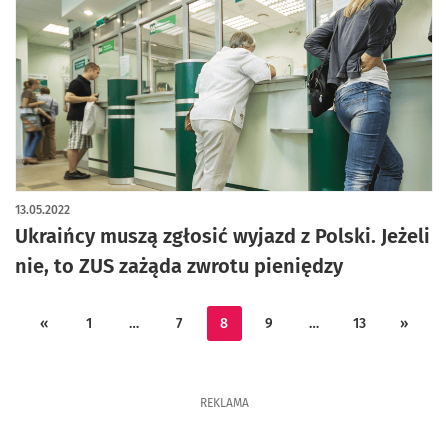
13.05.2022
Ukraińcy muszą zgłosić wyjazd z Polski. Jeżeli
nie, to ZUS zażąda zwrotu pieniędzy
«
1
…
7
8
9
…
13
»
REKLAMA