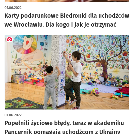
01.06.2022
Karty podarunkowe Biedronki dla uchodźców
we Wrocławiu. Dla kogo i jak je otrzymać
artykuł z galerią zdjęć
01.06.2022
Popełnili życiowe błędy, teraz w akademiku
Pancernik pomagają uchodźcom z Ukrainy