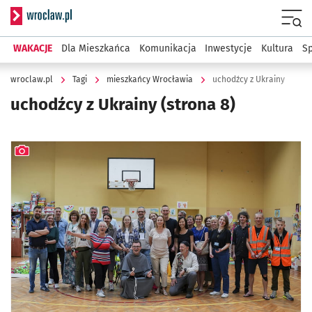
Serwis informacyjny wroclaw.pl
Menu
WAKACJE
Dla Mieszkańca
Komunikacja
Inwestycje
Kultura
Sp
wroclaw.pl
Tagi
mieszkańcy Wrocławia
uchodźcy z Ukrainy
uchodźcy z Ukrainy
(strona 8)