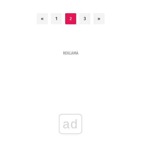
«
1
2
3
»
REKLAMA
ad