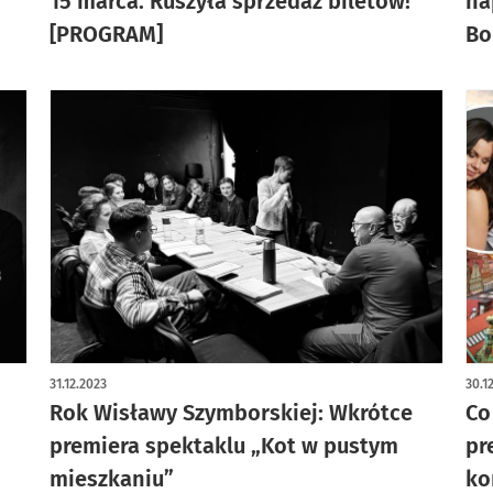
15 marca. Ruszyła sprzedaż biletów!
na
[PROGRAM]
Bo
31.12.2023
30.1
Rok Wisławy Szymborskiej: Wkrótce
Co
premiera spektaklu „Kot w pustym
pr
mieszkaniu”
ko