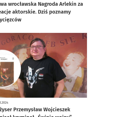
wa wrocławska Nagroda Arlekin za
eacje aktorskie. Dziś poznamy
ycięzców
1.2024
żyser Przemysław Wojcieszek