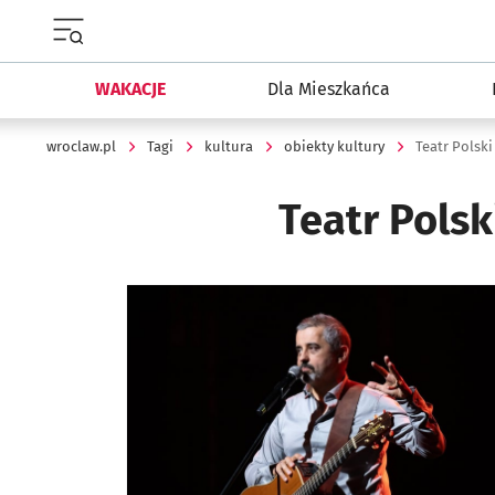
Menu główne portalu wroclaw.pl
WAKACJE
Dla Mieszkańca
wroclaw.pl
Tagi
kultura
obiekty kultury
Teatr Polski
Teatr Pols