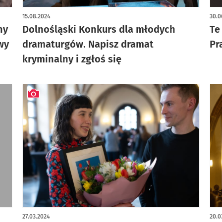
15.08.2024
30.0
ny
Dolnośląski Konkurs dla młodych
Te
wy
dramaturgów. Napisz dramat
Pr
kryminalny i zgłoś się
artykuł z galerią zdjęć
27.03.2024
20.0