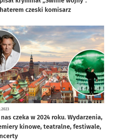
pisał kryminał „Świnie wojny”.
haterem czeski komisarz
2.2023
 nas czeka w 2024 roku. Wydarzenia,
emiery kinowe, teatralne, festiwale,
ncerty