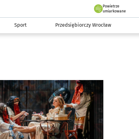
claw.pl
Powietrze
we Wrocławiu
umiarkowane
Sport
Przedsiębiorczy Wrocław