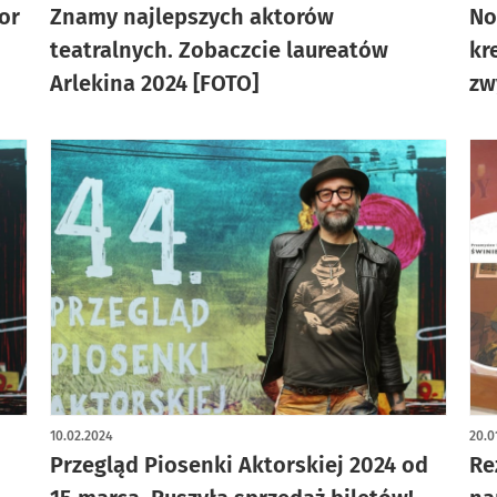
tor
Znamy najlepszych aktorów
No
teatralnych. Zobaczcie laureatów
kr
Arlekina 2024 [FOTO]
zw
10.02.2024
20.0
Przegląd Piosenki Aktorskiej 2024 od
Re