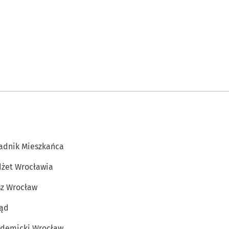
adnik Mieszkańca
żet Wrocławia
z Wrocław
ąd
demicki Wrocław