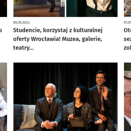
06.10.2024
01.0
o
Studencie, korzystaj z kulturalnej
Ot
oferty Wrocławia! Muzea, galerie,
se
teatry...
zo