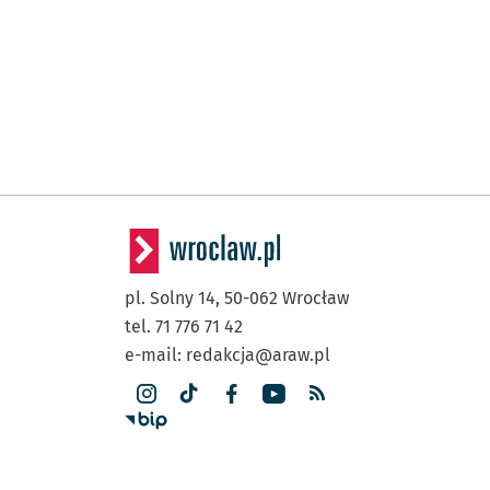
pl. Solny 14,
50-062
Wrocław
tel. 71 776 71 42
e-mail:
redakcja@araw.pl