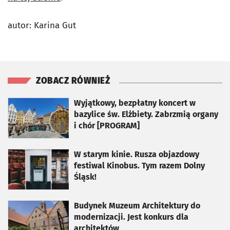
autor: Karina Gut
ZOBACZ RÓWNIEŻ
otworzy się w nowej karcie
Wyjątkowy, bezpłatny koncert w
bazylice św. Elżbiety. Zabrzmią organy
i chór [PROGRAM]
otworzy się w nowej karcie
W starym kinie. Rusza objazdowy
festiwal Kinobus. Tym razem Dolny
Śląsk!
otworzy się w nowej karcie
Budynek Muzeum Architektury do
modernizacji. Jest konkurs dla
architektów