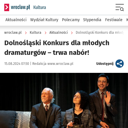
Serwis informacyjny wroclaw.pl podserwis: Kultura
Menu
Aktualności
Wydział Kultury
Polecamy
Stypendia
Festiwale
wroclaw.pl
Kultura
Aktualności
Dolnośląski Konkurs dla młodyc
Dolnośląski Konkurs dla młodych
dramaturgów – trwa nabór!
Data publikacji:
Autor:
artykuł
15.08.2024 07:50 |
Redakcja www.wroclaw.pl
Udostępnij
Kliknij, aby powiększyć