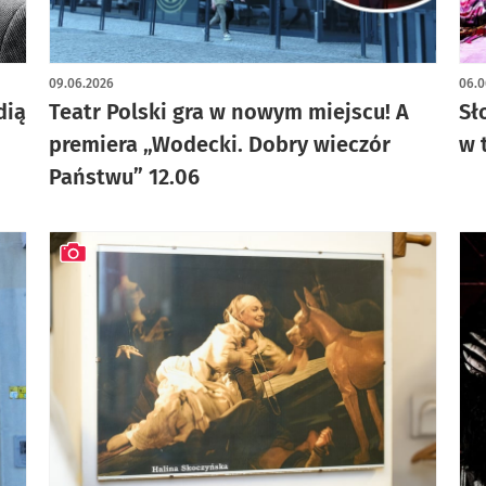
art
09.06.2026
06.0
dią
Teatr Polski gra w nowym miejscu! A
Sł
premiera „Wodecki. Dobry wieczór
w 
Państwu” 12.06