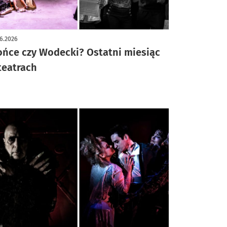
ykuł z galerią zdjęć
6.2026
ońce czy Wodecki? Ostatni miesiąc
teatrach