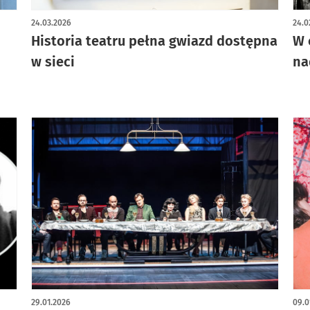
artykuł z galerią zdjęć
24.03.2026
24.0
Historia teatru pełna gwiazd dostępna
W 
w sieci
na
29.01.2026
09.0