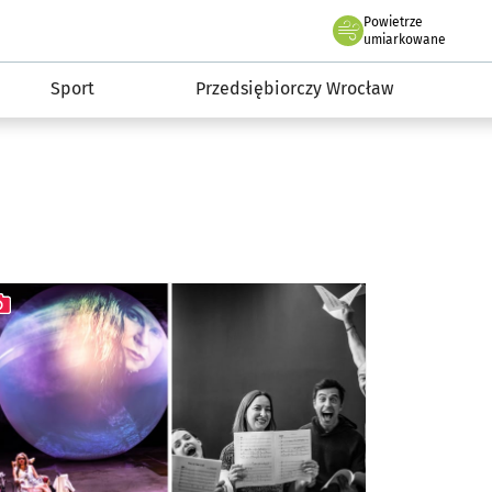
claw.pl
Powietrze
we Wrocławiu
umiarkowane
Sport
Przedsiębiorczy Wrocław