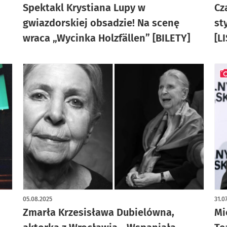
Spektakl Krystiana Lupy w
Cz
gwiazdorskiej obsadzie! Na scenę
st
wraca „Wycinka Holzfällen” [BILETY]
[L
art
05.08.2025
31.0
Zmarła Krzesisława Dubielówna,
Mi