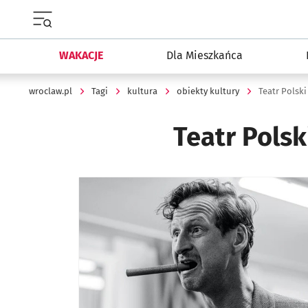
Menu główne portalu wroclaw.pl
WAKACJE
Dla Mieszkańca
wroclaw.pl
Tagi
kultura
obiekty kultury
Teatr Polski
Teatr Polsk