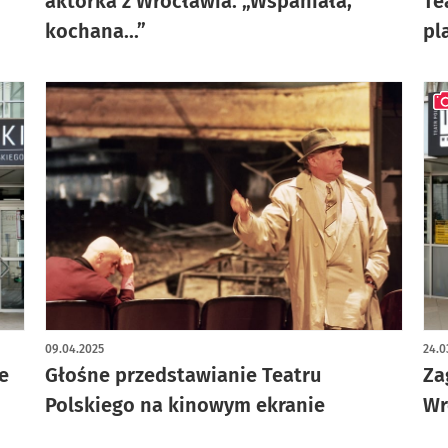
aktorka z Wrocławia. „Wspaniała,
Te
kochana...”
pl
art
09.04.2025
24.0
e
Głośne przedstawianie Teatru
Za
Polskiego na kinowym ekranie
Wr