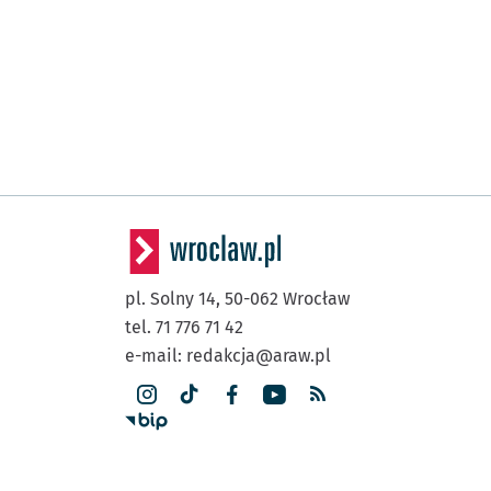
pl. Solny 14,
50-062
Wrocław
tel. 71 776 71 42
e-mail:
redakcja@araw.pl