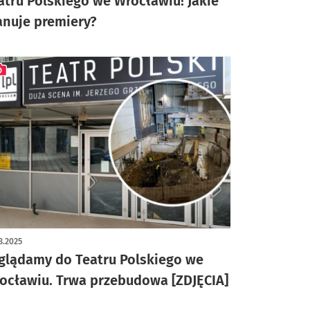
atru Polskiego we Wrocławiu! Jakie
anuje premiery?
ykuł z galerią zdjęć
3.2025
glądamy do Teatru Polskiego we
ocławiu. Trwa przebudowa [ZDJĘCIA]