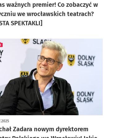
as ważnych premier! Co zobaczyć w
yczniu we wrocławskich teatrach?
ISTA SPEKTAKLI]
ykuł z galerią zdjęć
7.2025
chał Zadara nowym dyrektorem