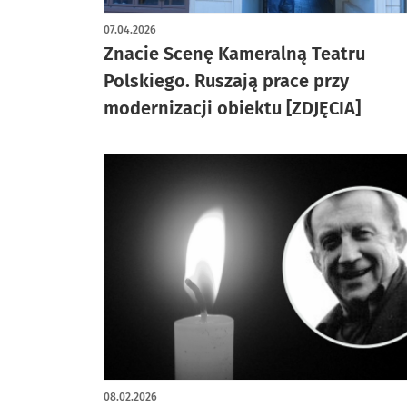
artykuł z galerią zdjęć
07.04.2026
Znacie Scenę Kameralną Teatru
Polskiego. Ruszają prace przy
modernizacji obiektu [ZDJĘCIA]
08.02.2026