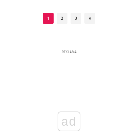
1
2
3
»
REKLAMA
ad