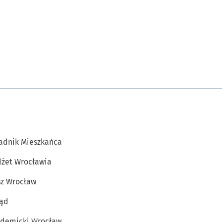
adnik Mieszkańca
żet Wrocławia
z Wrocław
ąd
demicki Wrocław