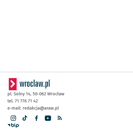
pl. Solny 14,
50-062
Wrocław
tel. 71 776 71 42
e-mail:
redakcja@araw.pl