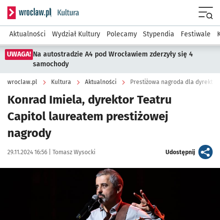
Serwis informacyjny wroclaw.pl podserwis: Kultura
Menu
Aktualności
Wydział Kultury
Polecamy
Stypendia
Festiwale
UWAGA!
Na autostradzie A4 pod Wrocławiem zderzyły się 4
samochody
wroclaw.pl
Kultura
Aktualności
Prestiżowa nagroda dla dyrektora
Konrad Imiela, dyrektor Teatru
Capitol laureatem prestiżowej
nagrody
Data publikacji:
Autor:
artykuł
29.11.2024 16:56 |
Tomasz Wysocki
Udostępnij
Kliknij, aby powiększyć