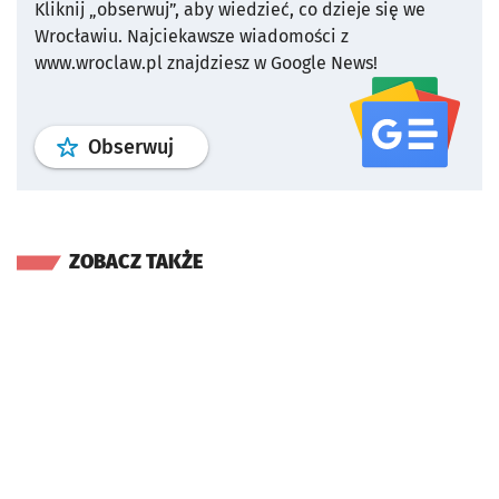
Kliknij „obserwuj”, aby wiedzieć, co dzieje się we
Wrocławiu.
Najciekawsze wiadomości z
www.wroclaw.pl znajdziesz w Google News!
profil
google news
serwisu wroclaw
Obserwuj
ZOBACZ TAKŻE