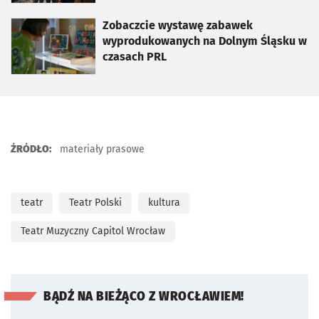
otworzy się w nowej karcie
Zobaczcie wystawę zabawek
wyprodukowanych na Dolnym Śląsku w
czasach PRL
ŹRÓDŁO:
materiały prasowe
teatr
Teatr Polski
kultura
Teatr Muzyczny Capitol Wrocław
BĄDŹ NA BIEŻĄCO Z WROCŁAWIEM!