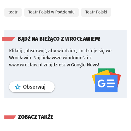
teatr
Teatr Polski w Podziemiu
Teatr Polski
BĄDŹ NA BIEŻĄCO Z WROCŁAWIEM!
Kliknij „obserwuj”, aby wiedzieć, co dzieje się we
Wrocławiu.
Najciekawsze wiadomości z
www.wroclaw.pl znajdziesz w Google News!
profil
google news
serwisu wroclaw
Obserwuj
ZOBACZ TAKŻE