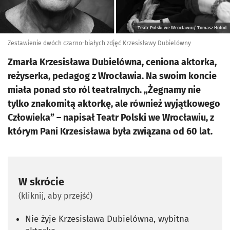
Teatr Polski we Wrocławiu/ Tomasz Hołod
Zestawienie dwóch czarno-białych zdjęć Krzesisławy Dubielówny
Zmarła Krzesisława Dubielówna, ceniona aktorka,
reżyserka, pedagog z Wrocławia. Na swoim koncie
miała ponad sto ról teatralnych. „Żegnamy nie
tylko znakomitą aktorkę, ale również wyjątkowego
Człowieka” – napisał Teatr Polski we Wrocławiu, z
którym Pani Krzesisława była związana od 60 lat.
W skrócie
(kliknij, aby przejść)
Nie żyje Krzesisława Dubielówna, wybitna