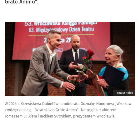
Grato Animo”.
Tomasz Hołod
W 2024 r. Krzesisława Dubielówna odebrała Odznakę Honorową „Wrocław
z wdzięcznością – Wratislavia Grato Animo”. Na zdjęciu z aktorem
Tomaszem Lulkiem i Jackiem Sutrykiem, prezydentem Wrocławia