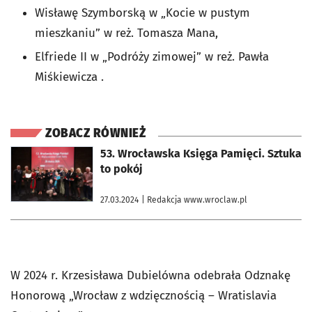
Wisławę Szymborską w „Kocie w pustym
mieszkaniu” w reż. Tomasza Mana,
Elfriede II w „Podróży zimowej” w reż. Pawła
Miśkiewicza .
ZOBACZ RÓWNIEŻ
otworzy się w nowej karcie
53. Wrocławska Księga Pamięci. Sztuka
to pokój
27.03.2024
| Redakcja www.wroclaw.pl
W 2024 r. Krzesisława Dubielówna odebrała Odznakę
Honorową „Wrocław z wdzięcznością – Wratislavia