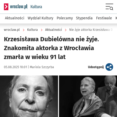
Serwis informacyjny wroclaw.pl podserwis: Kultura
Menu
Aktualności
Wydział Kultury
Polecamy
Stypendia
Festiwale
wroclaw.pl
Kultura
Aktualności
Nie żyje aktorka Krzesisława Du
Krzesisława Dubielówna nie żyje.
Znakomita aktorka z Wrocławia
zmarła w wieku 91 lat
Data publikacji:
Autor:
artykuł
05.08.2025 10:01 |
Mariola Szczyrba
Udostępnij
Kliknij, aby powiększyć