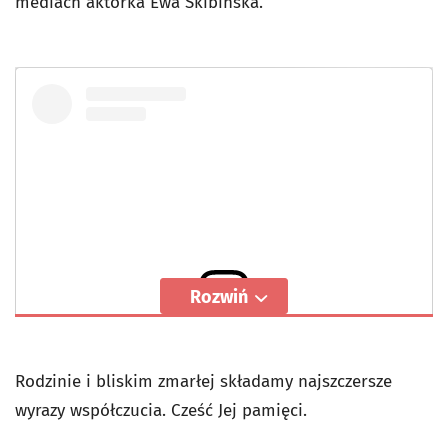
mediach aktorka Ewa Skibińska.
Rozwiń
Wyświetl ten post na Instagramie
Rodzinie i bliskim zmarłej składamy najszczersze
wyrazy współczucia. Cześć Jej pamięci.