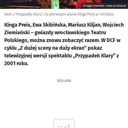
Grzegorz Hawałej / www.wroclaw.pl
Kadr z "Przypadku Klary", na pierwszym planie Kinga Preis w roli Klary
Kinga Preis, Ewa Skibińska, Mariusz Kiljan, Wojciech
Ziemiański – gwiazdy wrocławskiego Teatru
Polskiego, można znowu zobaczyć razem. W DCF w
cyklu „Z dużej sceny na duży ekran” pokaz
telewizyjnej wersji spektaklu „Przypadek Klary” z
2001 roku.
REKLAMA
ad