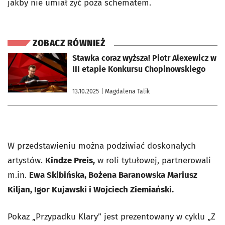
jakby nie umiał żyć poza schematem.
ZOBACZ RÓWNIEŻ
otworzy się w nowej karcie
Stawka coraz wyższa! Piotr Alexewicz w
III etapie Konkursu Chopinowskiego
13.10.2025
| Magdalena Talik
W przedstawieniu można podziwiać doskonałych
artystów.
Kindze Preis,
w roli tytułowej, partnerowali
m.in.
Ewa Skibińska, Bożena Baranowska Mariusz
Kiljan, Igor Kujawski i Wojciech Ziemiański.
Pokaz „Przypadku Klary” jest prezentowany w cyklu „Z