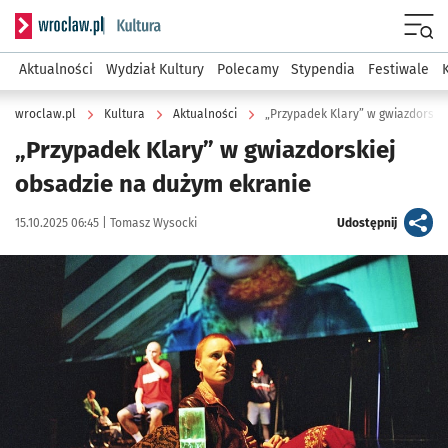
Serwis informacyjny wroclaw.pl podserwis: Kultura
Menu
Aktualności
Wydział Kultury
Polecamy
Stypendia
Festiwale
wroclaw.pl
Kultura
Aktualności
„Przypadek Klary” w gwiazdorski
„Przypadek Klary” w gwiazdorskiej
obsadzie na dużym ekranie
Data publikacji:
Autor:
artykuł
15.10.2025 06:45 |
Tomasz Wysocki
Udostępnij
Kliknij, aby powiększyć