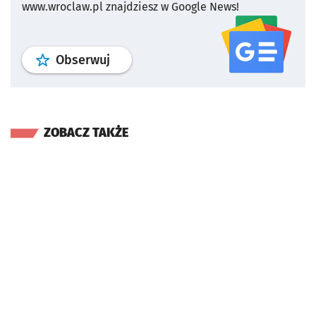
www.wroclaw.pl znajdziesz w Google News!
profil
google news
serwisu wroclaw
Obserwuj
ZOBACZ TAKŻE