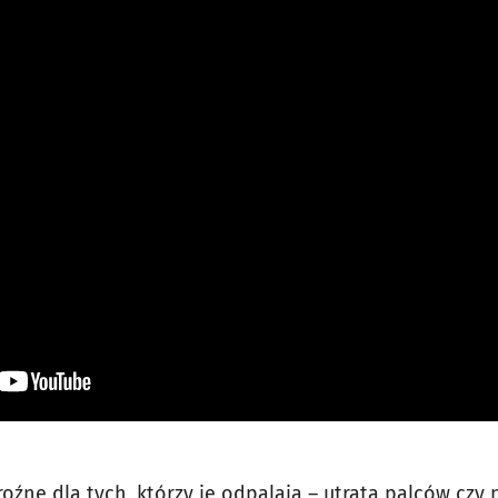
roźne dla tych, którzy je odpalają – utrata palców czy