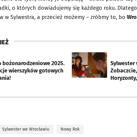
adki, o których dowiadujemy się każdego roku. Dlatego
ów w Sylwestra, a przecież możemy – zróbmy to, bo
Wroc
IEŻ
rcie
otworzy się w nowej karci
a bożonarodzeniowe 2025.
Sylwester 
cje wierszyków gotowych
Zobaczcie
ania!
Horyzonty,
Sylwester we Wrocławiu
Nowy Rok