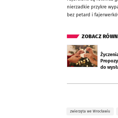
nierzadkie przykre wyp
bez petard i fajerwerk
ZOBACZ RÓWN
otworzy się w nowej ka
Życzeni
Propozy
do wysł
zwierzęta we Wrocławiu