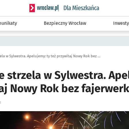
Serwis informacyjny wroclaw.pl podserwis: Dla
unikaty
Bezpieczny Wrocław
Inwesty
Wrocław nie strzela w Sylwestra. Apelujemy: ty też przywitaj Nowy Rok bez fajerwerków!
 strzela w Sylwestra. Ape
taj Nowy Rok bez fajerwer
k