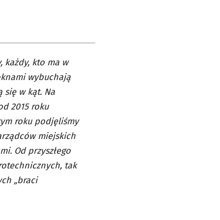
, każdy, kto ma w
 oknami wybuchają
 się w kąt. Na
od 2015 roku
tym roku podjęliśmy
zarządców miejskich
mi. Od przyszłego
rotechnicznych, tak
ych „braci