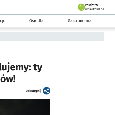
Powietrze
we Wrocławiu
 mieszkańca
umiarkowane
cje
Osiedla
Gastronomia
lujemy: ty
ków!
artykuł
Udostępnij