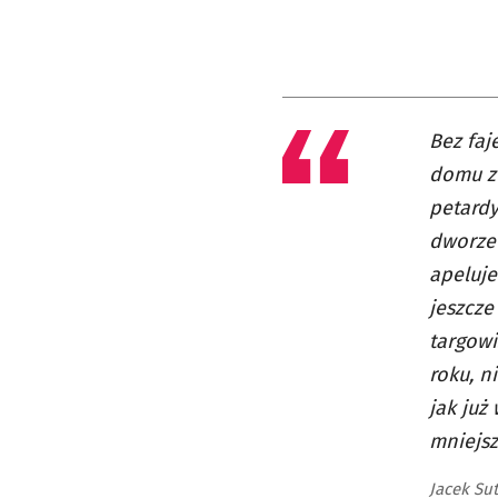
Bez faj
domu zw
petardy
dworze 
apeluje
jeszcze
targowi
roku, n
jak już
mniejsz
Jacek Su