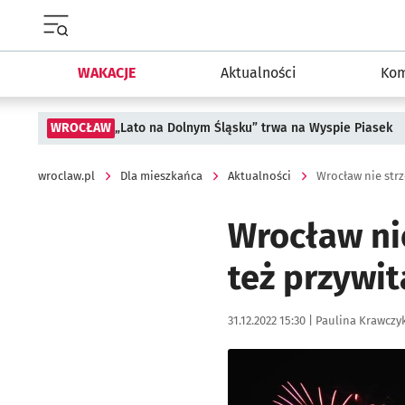
Menu główne portalu wroclaw.pl
WAKACJE
Aktualności
Kom
WROCŁAW
„Lato na Dolnym Śląsku” trwa na Wyspie Piasek
wroclaw.pl
Dla mieszkańca
Aktualności
Wrocław nie
też przywi
Data publikacji:
Autor:
31.12.2022 15:30 |
Paulina Krawczy
Kliknij, aby powiększyć